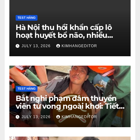
TEST HẰNG
Hà Nội thu hồi khẩn cấp lô
hoạt huyết bổ não, nhiều
người Việt ‘quen nhẵn mặt’
JULY 13, 2026
KIMHANGEDITOR
TEST HẰNG
Bắt nghi phạm đâm thuyền
viên tử vong ngoài khơi: Tiết
lộ nguyên nhân ra tay
JULY 13, 2026
KIMHANGEDITOR