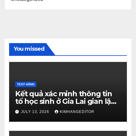
You missed
TEST HẰNG
Kết quả xác minh thông tin
tố học sinh ở Gia Lai gian lận
thi tốt nghiệp
JULY 13, 2026
KIMHANGEDITOR