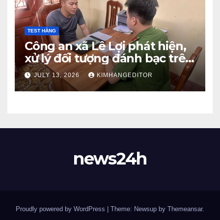
TEST HẰNG
Công an xã Lê Lợi phát hiện,
xử lý đối tượng đánh bạc trên
không gian mạng
JULY 13, 2026
KIMHANGEDITOR
news24h
Proudly powered by WordPress
|
Theme: Newsup by
Themeansar
.