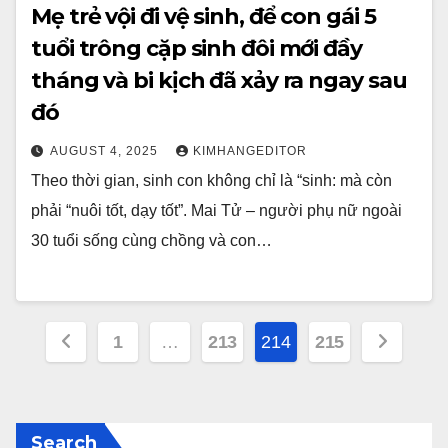
Mẹ trẻ vội đi vệ sinh, để con gái 5
tuổi trông cặp sinh đôi mới đầy
tháng và bi kịch đã xảy ra ngay sau
đó
AUGUST 4, 2025
KIMHANGEDITOR
Theo thời gian, sinh con không chỉ là “sinh: mà còn
phải “nuôi tốt, dạy tốt”. Mai Tử – người phụ nữ ngoài
30 tuổi sống cùng chồng và con…
Posts
1
…
213
214
215
pagination
Search