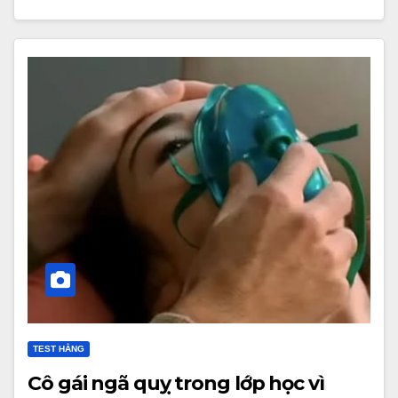
TEST HẰNG
Cô gái ngã quỵ trong lớp học vì