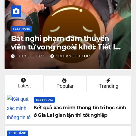
TEST HẰNG
Bắt nghi phạm đâm thuyền
viên tử vong ngoài khơi: Tiết lộ
nguyên nhân ra tay
JULY 13, 2026
KIMHANGEDITOR
Latest
Popular
Trending
TEST HẰNG
Kết quả xác minh thông tin tố học sinh
ở Gia Lai gian lận thi tốt nghiệp
TEST HẰNG