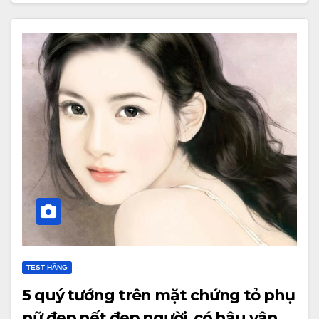
TEST HẰNG
5 quý tướng trên mặt chứng tỏ phụ
nữ đẹp nết đẹp người, có hậu vận