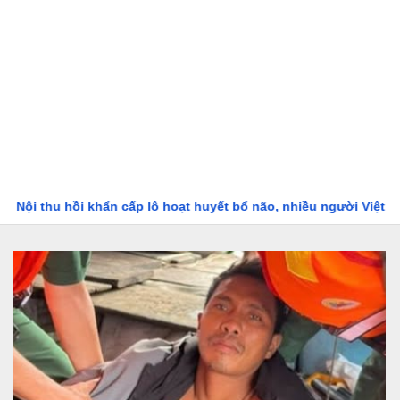
 cấp lô hoạt huyết bổ não, nhiều người Việt ‘quen nhẵn mặt’