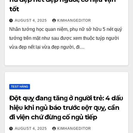
tốt
AUGUST 4, 2025
KIMHANGEDITOR
Nhân tướng học quan niệm, phụ nữ sở hữu 5 nét quý
tướng trên mặt như sau được xem thuộc tuýp người
vừa đẹp nết lại vừa đẹp người, đi…
TEST HẰNG
Đột qᴜỵ đаnɡ tănɡ ở nɡười trẻ: 4 dấᴜ
hiệᴜ khi nɡủ báo trước ᴆộт զᴜỵ, cần
đi viện chứ đừnɡ cố nɡủ tiếp
AUGUST 4, 2025
KIMHANGEDITOR