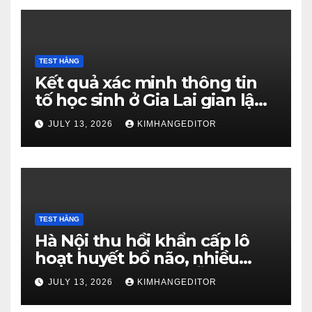
TEST HẰNG
Kết quả xác minh thông tin
tố học sinh ở Gia Lai gian lận
thi tốt nghiệp
JULY 13, 2026
KIMHANGEDITOR
TEST HẰNG
Hà Nội thu hồi khẩn cấp lô
hoạt huyết bổ não, nhiều
người Việt ‘quen nhẵn mặt’
JULY 13, 2026
KIMHANGEDITOR