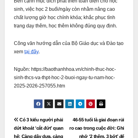
Bên cạnh mục đích phát triển toàn diện cho học
sinh, việc học 2 buổi/ngày còn nhằm nâng cao
chất lượng giờ học chính khóa; khắc phục tình
trạng dạy thêm, học thêm không đúng quy định.
Công văn hướng dẫn của Bộ Giáo dục và Đào tạo
xem
tại đây
.
Nguồn: https://baothanhhoa.vn/chinh-thuc-hoc-
sinh-thcs-va-thpt-hoc-2-buoi-ngay-tu-nam-hoc-
2025-2026-257055.htm
Post
Có 3 kiểu người phải
46-55 tuổi là giai đoạn rủi
dứt khoát ‘cắt đứt’ quan
ro cao trong cuộc đời: Ghi
navigation
hệ: Càng dây dưa, càng
nhớ ‘2 thêm, 3 bớt’ để