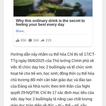
Hướng dẫn này nhằm cụ thể hóa Chỉ thị số 17/CT-
TTg ngày 06/6/2025 của Thủ tướng Chính phủ về
việc tổ chức dạy học 2 buổi/ngày và tổ chức sinh
hoạt hè cho trẻ em, học sinh; đồng thời cụ thể hóa
chủ trương đổi mới căn bản giáo dục và đào tạo
của Đảng và Nhà nước theo tinh thần của Nghị
quyết 29-NQ/TW. Chỉ thị 17 xác định mục tiêu của
việc dạy học 2 buổi/ngày là nâng cao chất lượng
giáo dục toàn diện về đức – trí – thể – mĩ, xây