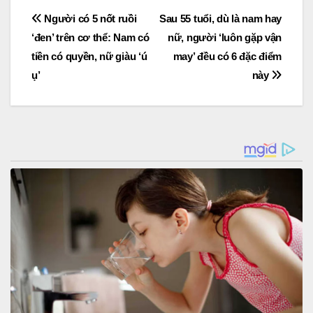
Post
Người có 5 nốt ruồi
Sau 55 tuổi, dù là nam hay
‘đen’ trên cơ thể: Nam có
nữ, người ‘luôn gặp vận
navigation
tiền có quyền, nữ giàu ‘ú
may’ đều có 6 đặc điểm
ụ’
này