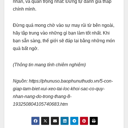
nhân, và quan trọng nhất: Đừng tự đánh giá thấp
chính mình.
Đừng quá mong chờ vào sự may rủi từ bên ngoài,
hãy tập trung vào những gì bạn làm tốt nhất. Khi
bạn sẵn sàng, thế giới sẽ đáp lại bằng những món
quà bất ngờ.
(Thông tin mang tính chiêm nghiệm)
Nguồn: https://phunuso.baophunuthudo.vn/5-con-
giap-tam-biet-xui-xeo-tai-loc-khoi-sac-co-quy-
nhan-nang-do-trong-thang-8-
193250804105740683.htm