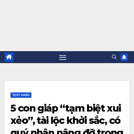
TEST HẰNG
5 con giáp “tạm biệt xui
xẻo”, tài lộc khởi sắc, có
quý nhân nâng đỡ trong