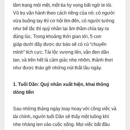
tâm trạng mỏi mệt, một tia hy vọng bất ngờ le lói.
Vũ trụ vận hành theo cách riêng của nó: có người
vừa buông tay thì cơ hội tìm đến, có người tưởng
như bế tắc thì quý nhân lại âm thầm chìa tay ra
đúng lúc. Trong khoảng thời gian tới, 5 con
giáp dưới đây được dự báo sẽ có cú “chuyển
mình” tích cực: Tài lộc vượng lên, vận đen dần
tan, và trên hết là cảm giác nhẹ nhõm, thảnh thơi
như được tháo gỡ những nút thắt lâu ngày.
1. Tuổi Dần: Quý nhân xuất hiện, khai thông
dòng tiền
Sau những tháng ngày loay hoay với công việc và
tài chính, người tuổi Dần sẽ thấy một luồng khí
nhẹ nhàng len vào cuộc sống. Mọi việc bắt đầu