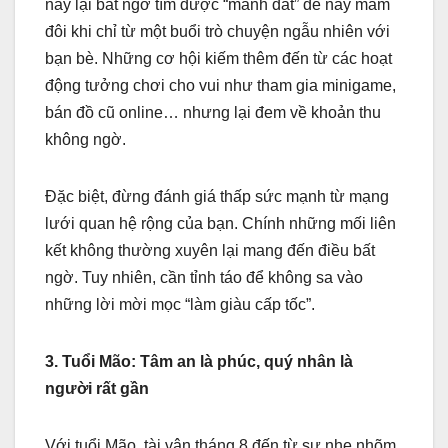
nay lại bất ngờ tìm được “mảnh đất” để nảy mầm
đôi khi chỉ từ một buổi trò chuyện ngẫu nhiên với
bạn bè. Những cơ hội kiếm thêm đến từ các hoạt
động tưởng chơi cho vui như tham gia minigame,
bán đồ cũ online… nhưng lại đem về khoản thu
không ngờ.
Đặc biệt, đừng đánh giá thấp sức mạnh từ mạng
lưới quan hệ rộng của bạn. Chính những mối liên
kết không thường xuyên lại mang đến điều bất
ngờ. Tuy nhiên, cần tỉnh táo để không sa vào
những lời mời mọc “làm giàu cấp tốc”.
3. Tuổi Mão: Tâm an là phúc, quý nhân là
người rất gần
Với tuổi Mão, tài vận tháng 8 đến từ sự nhẹ nhõm