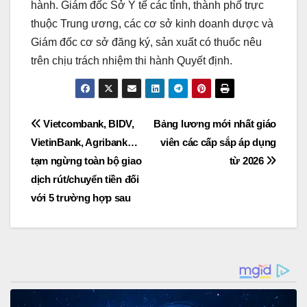
hành. Giám đốc Sở Y tế các tỉnh, thành phố trực
thuộc Trung ương, các cơ sở kinh doanh dược và
Giám đốc cơ sở đăng ký, sản xuất có thuốc nêu
trên chịu trách nhiệm thi hành Quyết định.
Post
Vietcombank, BIDV,
Bảng lương mới nhất giáo
VietinBank, Agribank…
viên các cấp sắp áp dụng
navigation
tạm ngừng toàn bộ giao
từ 2026
dịch rút/chuyển tiền đối
với 5 trường hợp sau