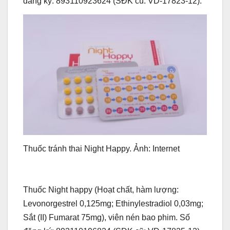
đăng ký: 893110923624 (SĐK cũ: VD-17823-12).
Thuốc tránh thai Night Happy. Ảnh: Internet
Thuốc Night happy (Hoạt chất, hàm lượng:
Levonorgestrel 0,125mg; Ethinylestradiol 0,03mg;
Sắt (II) Fumarat 75mg), viên nén bao phim. Số