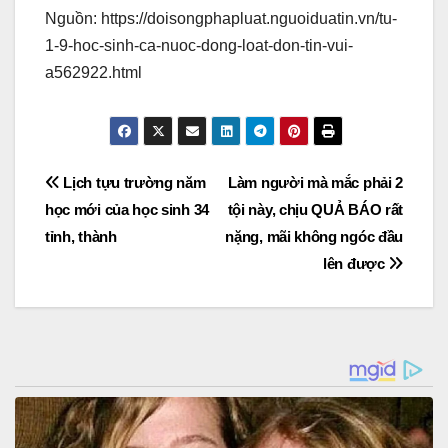
Nguồn: https://doisongphapluat.nguoiduatin.vn/tu-
1-9-hoc-sinh-ca-nuoc-dong-loat-don-tin-vui-
a562922.html
Post
Lịch tựu trường năm
Làm người mà mắc phải 2
học mới của học sinh 34
tội này, chịu QUẢ BÁO rất
navigation
tỉnh, thành
nặng, mãi không ngóc đầu
lên được