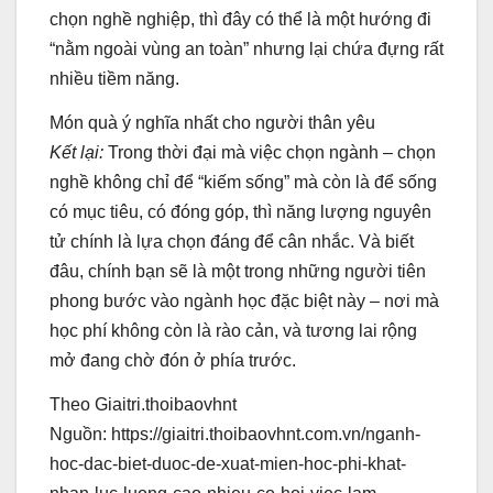
chọn nghề nghiệp, thì đây có thể là một hướng đi
“nằm ngoài vùng an toàn” nhưng lại chứa đựng rất
nhiều tiềm năng.
Món quà ý nghĩa nhất cho người thân yêu
Kết lại:
Trong thời đại mà việc chọn ngành – chọn
nghề không chỉ để “kiếm sống” mà còn là để sống
có mục tiêu, có đóng góp, thì năng lượng nguyên
tử chính là lựa chọn đáng để cân nhắc. Và biết
đâu, chính bạn sẽ là một trong những người tiên
phong bước vào ngành học đặc biệt này – nơi mà
học phí không còn là rào cản, và tương lai rộng
mở đang chờ đón ở phía trước.
Theo Giaitri.thoibaovhnt
Nguồn: https://giaitri.thoibaovhnt.com.vn/nganh-
hoc-dac-biet-duoc-de-xuat-mien-hoc-phi-khat-