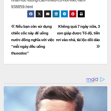
nhan-luc-luong-cao-nhieu-co-hoi-viec-lam-
938859.html
Post
Nếu bạn còn sử dụng
Không quá 7 ngày nữa, 3
chiếc cốc này để uống
con giáp được Tổ độ, tiền
navigation
nước đồng nghĩa với việc
rơi vào nhà, tài lộc dồi dào
“mỗi ngày đều uống
thuocdoc”