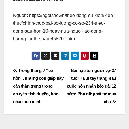
Nguồn: https://ngoisao.vn/theo-dong-su-kien/kien-
thuc/chinh-thuc-bai-bo-luong-co-so-234-trieu-
dong-sau-hon-10-ngay-nua-nguoi-lao-dong-
huong-loi-the-nao-458201.htm
Post
Trong tháng 7 “cô
Bài học từ người vợ 37
hồn”, những con giáp này
tuổi ‘ra đi tay trắng’ sau
navigation
cần thận trọng trong
cuộc hôn nhân kéo dài 12
chuyện tình duyên, hôn
năm: Phụ nữ phải tự mua
nhân của mình
nhà