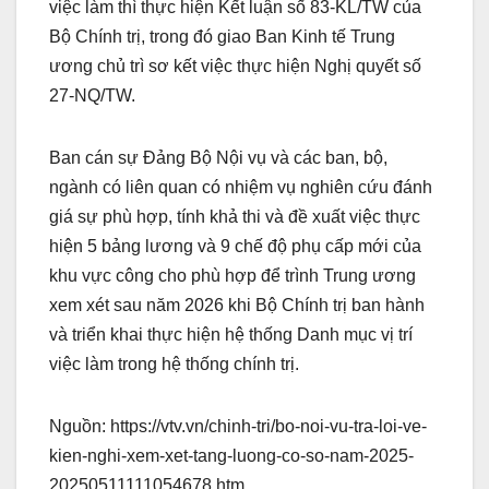
việc làm thì thực hiện Kết luận số 83-KL/TW của
Bộ Chính trị, trong đó giao Ban Kinh tế Trung
ương chủ trì sơ kết việc thực hiện Nghị quyết số
27-NQ/TW.
Ban cán sự Đảng Bộ Nội vụ và các ban, bộ,
ngành có liên quan có nhiệm vụ nghiên cứu đánh
giá sự phù hợp, tính khả thi và đề xuất việc thực
hiện 5 bảng lương và 9 chế độ phụ cấp mới của
khu vực công cho phù hợp để trình Trung ương
xem xét sau năm 2026 khi Bộ Chính trị ban hành
và triển khai thực hiện hệ thống Danh mục vị trí
việc làm trong hệ thống chính trị.
Nguồn: https://vtv.vn/chinh-tri/bo-noi-vu-tra-loi-ve-
kien-nghi-xem-xet-tang-luong-co-so-nam-2025-
20250511111054678.htm