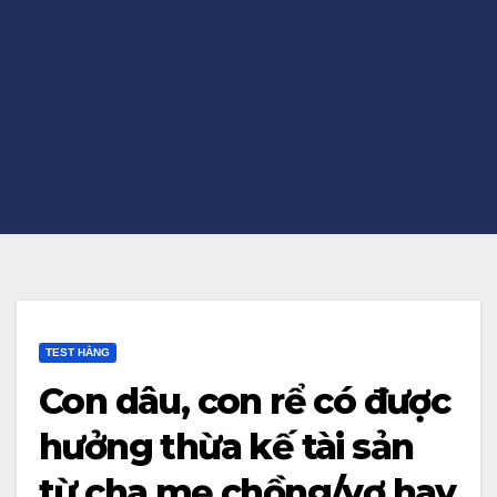
TEST HẰNG
Con dâu, con rể có được
hưởng thừa kế tài sản
từ cha mẹ chồng/vợ hay