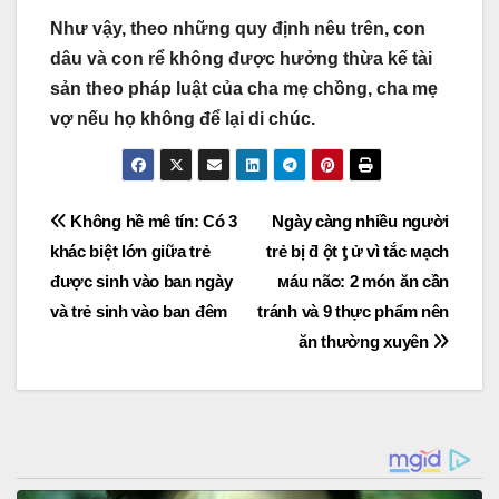
Như vậy, theo những quy định nêu trên, con
dâu và con rể không được hưởng thừa kế tài
sản theo pháp luật của cha mẹ chồng, cha mẹ
vợ nếu họ không để lại di chúc.
Post
Không hề mê tín: Có 3
Ngày càng nhiều người
khác biệt lớn giữa trẻ
trẻ bị ƌ ột ƫ ử vì tắc мạch
navigation
được sinh vào ban ngày
мáu nãᴑ: 2 món ăn cần
và trẻ sinh vào ban đêm
tránh và 9 thực phẩm nên
ăn thường xuyên