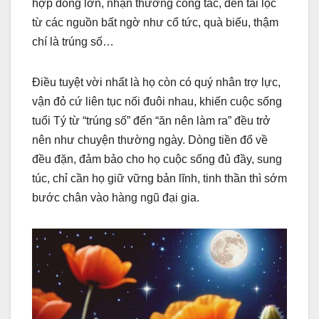
hợp đồng lớn, nhận thưởng công tác, đến tài lộc
từ các nguồn bất ngờ như cổ tức, quà biếu, thậm
chí là trúng số…
Điều tuyệt vời nhất là họ còn có quý nhân trợ lực,
vận đỏ cứ liên tục nối đuôi nhau, khiến cuộc sống
tuổi Tý từ “trúng số” đến “ăn nên làm ra” đều trở
nên như chuyện thường ngày. Dòng tiền đổ về
đều đặn, đảm bảo cho họ cuộc sống đủ đầy, sung
túc, chỉ cần họ giữ vững bản lĩnh, tinh thần thì sớm
bước chân vào hàng ngũ đại gia.