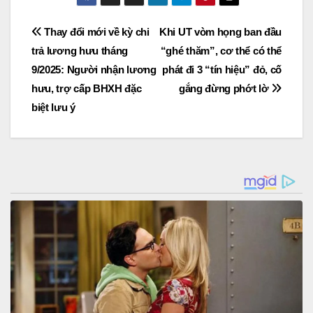
Post
Thay đổi mới về kỳ chi
Khi UT vòm họng ban đầu
trả lương hưu tháng
“ghé thăm”, cơ thể có thể
navigation
9/2025: Người nhận lương
phát đi 3 “tín hiệu” đỏ, cố
hưu, trợ cấp BHXH đặc
gắng đừng phớt lờ
biệt lưu ý