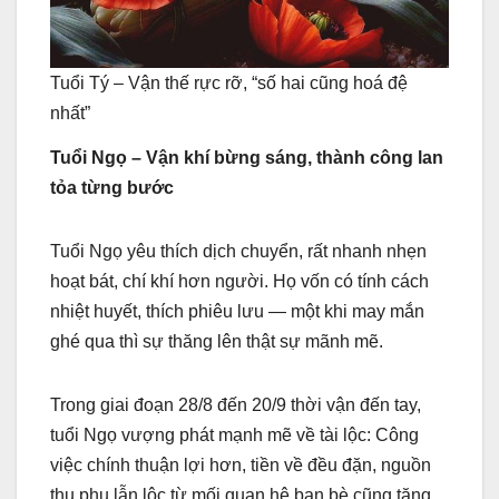
Tuổi Tý – Vận thế rực rỡ, “số hai cũng hoá đệ
nhất”
Tuổi Ngọ – Vận khí bừng sáng, thành công lan
tỏa từng bước
Tuổi Ngọ yêu thích dịch chuyển, rất nhanh nhẹn
hoạt bát, chí khí hơn người. Họ vốn có tính cách
nhiệt huyết, thích phiêu lưu — một khi may mắn
ghé qua thì sự thăng lên thật sự mãnh mẽ.
Trong giai đoạn 28/8 đến 20/9 thời vận đến tay,
tuổi Ngọ vượng phát mạnh mẽ về tài lộc: Công
việc chính thuận lợi hơn, tiền về đều đặn, nguồn
thu phụ lẫn lộc từ mối quan hệ bạn bè cũng tăng.