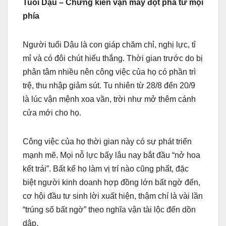
Tuổi Dậu – Chứng kiến vận may đột phá từ mọi
phía
Người tuổi Dậu là con giáp chăm chỉ, nghị lực, tỉ
mỉ và có đôi chút hiếu thắng. Thời gian trước do bị
phân tâm nhiều nên công việc của họ có phần trì
trệ, thu nhập giảm sút. Tu nhiên từ 28/8 đến 20/9
là lúc vận mệnh xoa vần, trời như mở thêm cánh
cửa mới cho họ.
Công việc của họ thời gian này có sự phát triển
mạnh mẽ. Mọi nỗ lực bấy lâu nay bắt đầu “nở hoa
kết trái”. Bất kể họ làm vị trí nào cũng phất, đặc
biệt người kinh doanh hợp đồng lớn bất ngờ đến,
cơ hội đầu tư sinh lời xuất hiện, thậm chí là vài lần
“trúng số bất ngờ” theo nghĩa vận tài lộc đến dồn
dập.