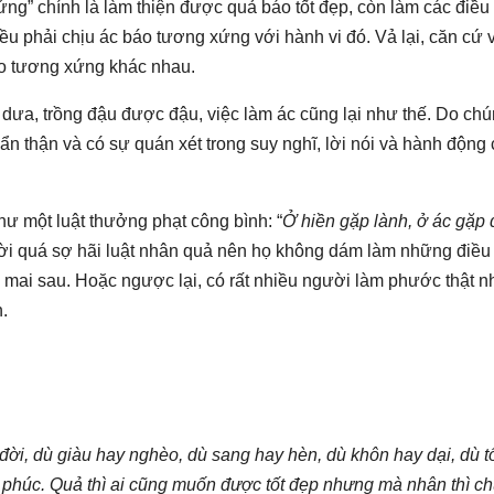
ng” chính là làm thiện được quả báo tốt đẹp, còn làm các điều
 đều phải chịu ác báo tương xứng với hành vi đó. Vả lại, căn cứ 
o tương xứng khác nhau.
dưa, trồng đậu được đậu, việc làm ác cũng lại như thế. Do chú
ẩn thận và có sự quán xét trong suy nghĩ, lời nói và hành động
hư một luật thưởng phạt công bình: “
Ở hiền gặp lành, ở ác gặp
ười quá sợ hãi luật nhân quả nên họ không dám làm những điều
 và mai sau. Hoặc ngược lại, có rất nhiều người làm phước thật n
.
đời, dù giàu hay nghèo, dù sang hay hèn, dù khôn hay dại, dù t
phúc. Quả thì ai cũng muốn được tốt đẹp nhưng mà nhân thì c