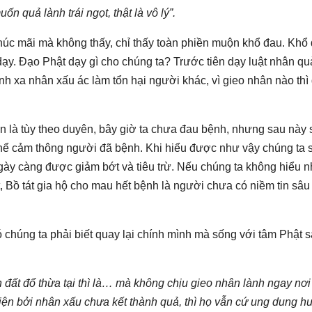
 quả lành trái ngọt, thật là vô lý”.
phúc mãi mà không thấy, chỉ thấy toàn phiền muộn khổ đau. Khổ
dạy. Ðạo Phật dạy gì cho chúng ta? Trước tiên dạy luật nhân qu
nh xa nhân xấu ác làm tổn hại người khác, vì gieo nhân nào thì 
 là tùy theo duyên, bây giờ ta chưa đau bệnh, nhưng sau này 
thể cảm thông người đã bệnh. Khi hiểu được như vậy chúng ta 
ày càng được giảm bớt và tiêu trừ. Nếu chúng ta không hiểu 
 Bồ tát gia hộ cho mau hết bệnh là người chưa có niềm tin sâu
ó chúng ta phải biết quay lại chính mình mà sống với tâm Phật 
 đất đổ thừa tại thì là… mà không chịu gieo nhân lành ngay nơi
hiện bởi nhân xấu chưa kết thành quả, thì họ vẫn cứ ung dung 