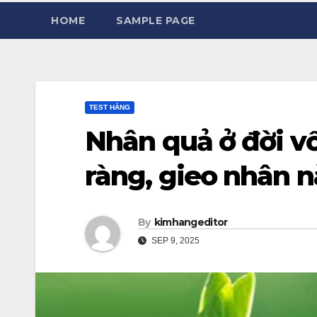
HOME
SAMPLE PAGE
TEST HẰNG
Nhân quả ở đời vố
ràng, gieo nhân n
By
kimhangeditor
SEP 9, 2025