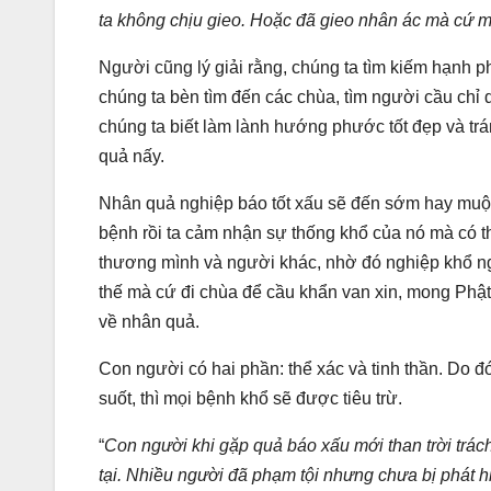
ta không chịu gieo. Hoặc đã gieo nhân ác mà cứ muốn
Người cũng lý giải rằng, chúng ta tìm kiếm hạnh 
chúng ta bèn tìm đến các chùa, tìm người cầu chỉ 
chúng ta biết làm lành hướng phước tốt đẹp và trá
quả nấy.
Nhân quả nghiệp báo tốt xấu sẽ đến sớm hay muộn
bệnh rồi ta cảm nhận sự thống khổ của nó mà có 
thương mình và người khác, nhờ đó nghiệp khổ ng
thế mà cứ đi chùa để cầu khẩn van xin, mong Phật,
về nhân quả.
Con người có hai phần: thể xác và tinh thần. Do đ
suốt, thì mọi bệnh khổ sẽ được tiêu trừ.
“
Con người khi gặp quả báo xấu mới than trời trách
tại. Nhiều người đã phạm tội nhưng chưa bị phát 