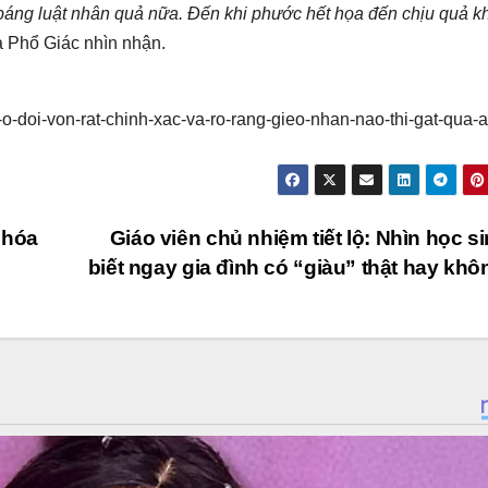
ỉ báng luật nhân quả nữa. Đến khi phước hết họa đến chịu quả k
a Phổ Giác nhìn nhận.
-o-doi-von-rat-chinh-xac-va-ro-rang-gieo-nhan-nao-thi-gat-qua-a
 hóa
Giáo viên chủ nhiệm tiết lộ: Nhìn học si
biết ngay gia đình có “giàu” thật hay kh