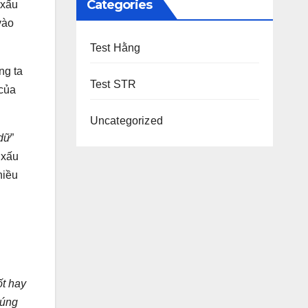
Categories
 xấu
vào
Test Hằng
ng ta
Test STR
 của
Uncategorized
 dữ
”
 xấu
hiều
ốt hay
húng