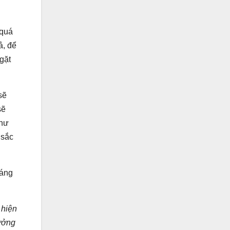
 quá
ả, để
gặt
sẽ
sẽ
như
 sắc
sáng
 hiện
hưởng