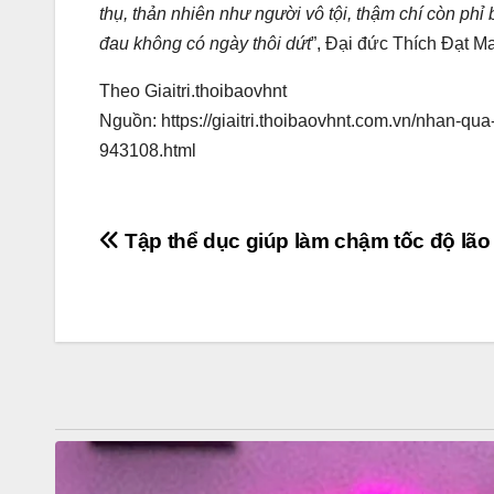
thụ, thản nhiên như người vô tội, thậm chí còn ph
đau không có ngày thôi dứt
”, Đại đức Thích Đạt M
Theo Giaitri.thoibaovhnt
Nguồn: https://giaitri.thoibaovhnt.com.vn/nhan-qua
943108.html
Post
Tập thể dục giúp làm chậm tốc độ lão
navigation