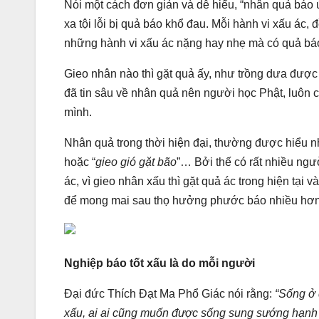
Nói một cách đơn giản và dễ hiểu, “nhân quả báo ứ
xa tội lỗi bị quả báo khổ đau. Mỗi hành vi xấu ác,
những hành vi xấu ác nặng hay nhẹ mà có quả bá
Gieo nhân nào thì gặt quả ấy, như trồng dưa được 
đã tin sâu về nhân quả nên người học Phật, luôn c
mình.
Nhân quả trong thời hiện đại, thường được hiểu n
hoặc “
gieo gió gặt bão
”… Bởi thế có rất nhiều ng
ác, vì gieo nhân xấu thì gặt quả ác trong hiện tại
để mong mai sau thọ hưởng phước báo nhiều hơn
Nghiệp báo tốt xấu là do mỗi người
Đại đức Thích Đạt Ma Phổ Giác nói rằng:
“Sống ở 
xấu, ai ai cũng muốn được sống sung sướng hạnh 