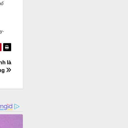
hổ
y-
nh là
ông