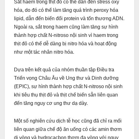
Sắt haem trong thịt đỏ có thể dẫn đến stress oxy
hóa, do đó có thể làm tăng quá trình peroxy hóa
lipid, dẫn đến biến đổi protein và tổn thương ADN.
Ngoài ra, sắt trong haem cũng làm tăng sự hình
thành hợp chất N-nitroso nội sinh vì haem trong
thịt đỏ có thể dễ dàng bị nitro hóa và hoạt động
như một tác nhân nitro hóa.
Dựa trên kết quả của nhóm thuần tập Điều tra
Triển vọng Châu Âu về Ung thư và Dinh dưỡng
(EPIC), sự hình thành hợp chất N-nitroso nội sinh
khi tiêu thụ thịt đỏ và thịt chế biến sẵn liên quan
đến tăng nguy cơ ung thư dạ dày.
Một số nghiên cứu dịch tễ học cũng đã chỉ ra mối
liên quan giữa chế độ ăn uống có các amin thơm
dị vòng và hydrocacbon thơm đa vòng với nguy