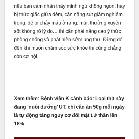
nếu bạn cảm nhận thấy mình ngủ không ngon, hay
bị thức giấc giữa đêm, cân nặng sụt giảm nghiêm
trọng, dễ bị chảy máu ở răng, mũi, thường xuyên
sốt không rõ lý do… thì cần phải nâng cao ý thức
phòng chống và phát hiện sớm ung thư. Đừng để
đến khi muốn chăm sóc sức khỏe thì cũng chẳng
còn cơ hội.
Xem thêm: Bệnh viện K cảnh báo: Loại thịt này
đang ‘nuôi dưỡng’ UT, chỉ cần ăn 50g mỗi ngày
là tự động tăng nguy cơ đối mặt t.ử thần lên
18%