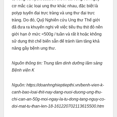
cơ mắc các loại ung thư khác nhau, đặc biệt là
polyp tuyến đại trực tràng và ung thư đại trực
tràng. Do đó, Quỹ Nghiên cứu Ung thư Thế giới
đã đưa ra khuyến nghị về việc tiêu thụ thịt đỏ nên
giới hạn ở mức <500g / tuần và rất ít hoặc không
sử dụng thịt chế biến sẵn để tránh làm tăng khả
năng gây bệnh ung thư.
Nguồn thông tin: Trung tâm dinh dưỡng lâm sàng
Bệnh viện K
Nguồn: https://doanhnghieptiepthi.vn/benh-vien-k-
canh-bao-loai-thit-nay-dang-nuoi-duong-ung-thu-
chi-can-an-50g-moi-ngay-la-tu-dong-tang-nguy-co-
doi-mat-tu-than-len-18-161220702113615500.htm