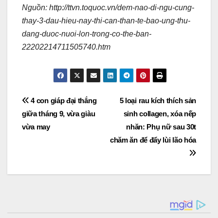
Nguồn: http://ttvn.toquoc.vn/dem-nao-di-ngu-cung-
thay-3-dau-hieu-nay-thi-can-than-te-bao-ung-thu-
dang-duoc-nuoi-lon-trong-co-the-ban-
22202214711505740.htm
Post
4 con giáp đại thắng
5 loại rau kích thích sản
giữa tháng 9, vừa giàu
sinh collagen, xóa nếp
navigation
vừa may
nhăn: Phụ nữ sau 30t
chăm ăn để đẩy lùi lão hóa