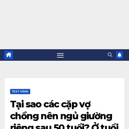
TEST HẰNG
Tại sao các cặp vợ
chồng nên ngủ giường
riêng sau 50 tuổi? Ở tuổi