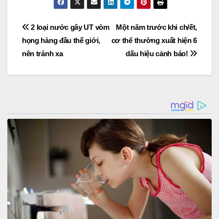
Post
2 loại nước gây UT vòm
Một năm trước khi ch/ết,
họng hàng đầu thế giới,
cơ thể thường xuất hiện 6
navigation
nên tránh xa
dấu hiệu cảnh báo!