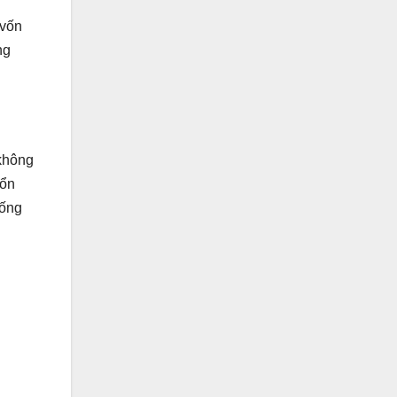
 vốn
ng
 không
 ổn
uống