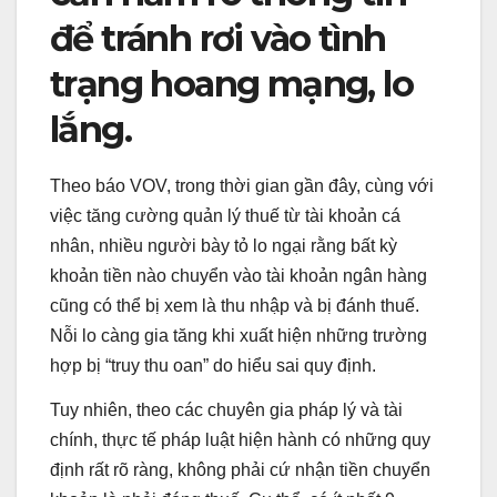
để tránh rơi vào tình
trạng hoang mạng, lo
lắng.
Theo báo VOV, trong thời gian gần đây, cùng với
việc tăng cường quản lý thuế từ tài khoản cá
nhân, nhiều người bày tỏ lo ngại rằng bất kỳ
khoản tiền nào chuyển vào tài khoản ngân hàng
cũng có thể bị xem là thu nhập và bị đánh thuế.
Nỗi lo càng gia tăng khi xuất hiện những trường
hợp bị “truy thu oan” do hiểu sai quy định.
Tuy nhiên, theo các chuyên gia pháp lý và tài
chính, thực tế pháp luật hiện hành có những quy
định rất rõ ràng, không phải cứ nhận tiền chuyển