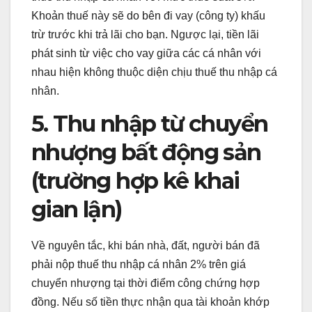
Khoản thuế này sẽ do bên đi vay (công ty) khấu
trừ trước khi trả lãi cho bạn. Ngược lại, tiền lãi
phát sinh từ việc cho vay giữa các cá nhân với
nhau hiện không thuộc diện chịu thuế thu nhập cá
nhân.
5. Thu nhập từ chuyển
nhượng bất động sản
(trường hợp kê khai
gian lận)
Về nguyên tắc, khi bán nhà, đất, người bán đã
phải nộp thuế thu nhập cá nhân 2% trên giá
chuyển nhượng tại thời điểm công chứng hợp
đồng. Nếu số tiền thực nhận qua tài khoản khớp