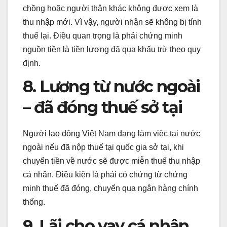
chồng hoặc người thân khác không được xem là
thu nhập mới. Vì vậy, người nhận sẽ không bị tính
thuế lại. Điều quan trọng là phải chứng minh
nguồn tiền là tiền lương đã qua khấu trừ theo quy
định.
8. Lương từ nước ngoài
– đã đóng thuế sở tại
Người lao động Việt Nam đang làm việc tại nước
ngoài nếu đã nộp thuế tại quốc gia sở tại, khi
chuyển tiền về nước sẽ được miễn thuế thu nhập
cá nhân. Điều kiện là phải có chứng từ chứng
minh thuế đã đóng, chuyển qua ngân hàng chính
thống.
9. Lãi cho vay cá nhân