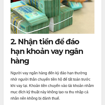
2. Nhận tiền để đáo
hạn khoản vay ngân
hàng
Người vay ngân hàng đến kỳ đáo hạn thường
nhờ người thân chuyển tiền hộ để tất toán trước
khi vay lại. Khoản tiền chuyển vào tài khoản nhằm
mục đích kỹ thuật này không tạo ra thu nhập cá
nhân nên không bị đánh thuế.