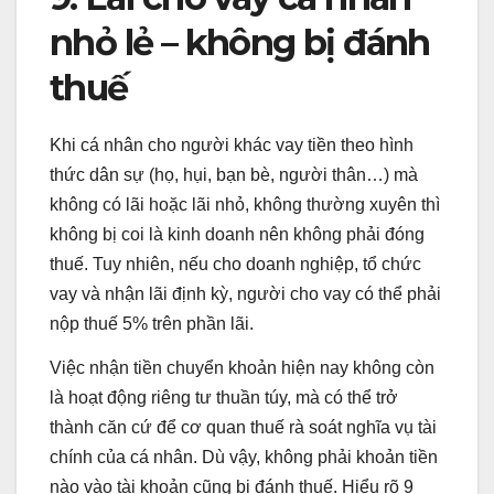
nhỏ lẻ – không bị đánh
thuế
Khi cá nhân cho người khác vay tiền theo hình
thức dân sự (họ, hụi, bạn bè, người thân…) mà
không có lãi hoặc lãi nhỏ, không thường xuyên thì
không bị coi là kinh doanh nên không phải đóng
thuế. Tuy nhiên, nếu cho doanh nghiệp, tổ chức
vay và nhận lãi định kỳ, người cho vay có thể phải
nộp thuế 5% trên phần lãi.
Việc nhận tiền chuyển khoản hiện nay không còn
là hoạt động riêng tư thuần túy, mà có thể trở
thành căn cứ để cơ quan thuế rà soát nghĩa vụ tài
chính của cá nhân. Dù vậy, không phải khoản tiền
nào vào tài khoản cũng bị đánh thuế. Hiểu rõ 9