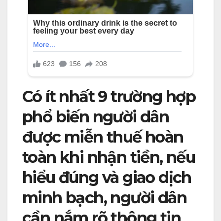
Có ít nhất 9 trường hợp
phổ biến người dân
được miễn thuế hoàn
toàn khi nhận tiền, nếu
hiểu đúng và giao dịch
minh bạch, người dân
cần nắm rõ thông tin