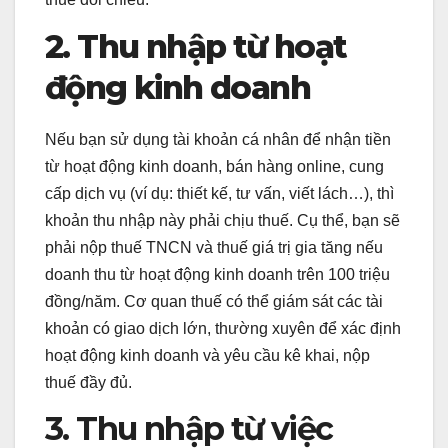
2. Thu nhập từ hoạt
động kinh doanh
Nếu bạn sử dụng tài khoản cá nhân để nhận tiền
từ hoạt động kinh doanh, bán hàng online, cung
cấp dịch vụ (ví dụ: thiết kế, tư vấn, viết lách…), thì
khoản thu nhập này phải chịu thuế. Cụ thể, bạn sẽ
phải nộp thuế TNCN và thuế giá trị gia tăng nếu
doanh thu từ hoạt động kinh doanh trên 100 triệu
đồng/năm. Cơ quan thuế có thể giám sát các tài
khoản có giao dịch lớn, thường xuyên để xác định
hoạt động kinh doanh và yêu cầu kê khai, nộp
thuế đầy đủ.
3. Thu nhập từ việc