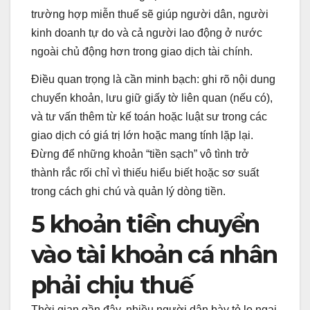
trường hợp miễn thuế sẽ giúp người dân, người
kinh doanh tự do và cả người lao động ở nước
ngoài chủ động hơn trong giao dịch tài chính.
Điều quan trọng là cần minh bạch: ghi rõ nội dung
chuyển khoản, lưu giữ giấy tờ liên quan (nếu có),
và tư vấn thêm từ kế toán hoặc luật sư trong các
giao dịch có giá trị lớn hoặc mang tính lặp lại.
Đừng để những khoản “tiền sạch” vô tình trở
thành rắc rối chỉ vì thiếu hiểu biết hoặc sơ suất
trong cách ghi chú và quản lý dòng tiền.
5 khoản tiền chuyển
vào tài khoản cá nhân
phải chịu thuế
Thời gian gần đây, nhiều người dân bày tỏ lo ngại