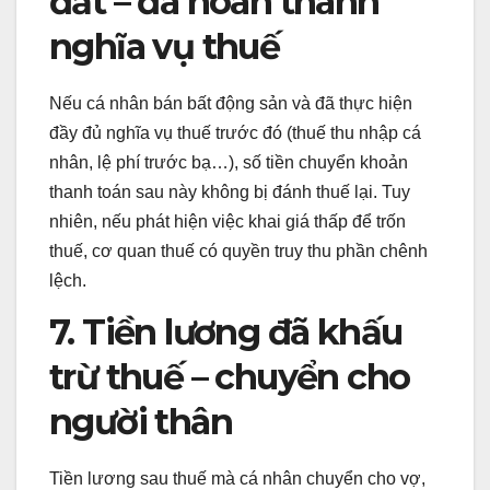
đất – đã hoàn thành
nghĩa vụ thuế
Nếu cá nhân bán bất động sản và đã thực hiện
đầy đủ nghĩa vụ thuế trước đó (thuế thu nhập cá
nhân, lệ phí trước bạ…), số tiền chuyển khoản
thanh toán sau này không bị đánh thuế lại. Tuy
nhiên, nếu phát hiện việc khai giá thấp để trốn
thuế, cơ quan thuế có quyền truy thu phần chênh
lệch.
7. Tiền lương đã khấu
trừ thuế – chuyển cho
người thân
Tiền lương sau thuế mà cá nhân chuyển cho vợ,