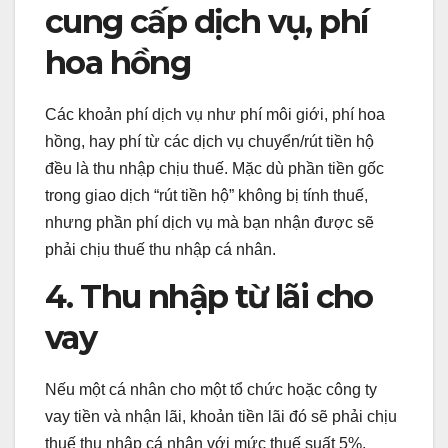
cung cấp dịch vụ, phí
hoa hồng
Các khoản phí dịch vụ như phí môi giới, phí hoa
hồng, hay phí từ các dịch vụ chuyển/rút tiền hộ
đều là thu nhập chịu thuế. Mặc dù phần tiền gốc
trong giao dịch “rút tiền hộ” không bị tính thuế,
nhưng phần phí dịch vụ mà bạn nhận được sẽ
phải chịu thuế thu nhập cá nhân.
4. Thu nhập từ lãi cho
vay
Nếu một cá nhân cho một tổ chức hoặc công ty
vay tiền và nhận lãi, khoản tiền lãi đó sẽ phải chịu
thuế thu nhập cá nhân với mức thuế suất 5%.