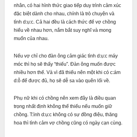
nhân, có hai hình thức giao tiếp duy trình cảm xúc
đặc biệt dành cho nhau, chính là trò chuyện và
tình d:ụ:c. Cả hai đều là cách thức để vợ chồng
hiểu về nhau hơn, nắm bắt suy nghĩ và mong
muốn của nhau.
Nếu vợ chỉ cho đàn ông cảm giác tình d:ụ:c máy
móc thì họ sẽ thấy “thiếu”. Đàn ông muốn được
nhiều hơn thế. Và vì đã thiếu nên một khi có c:ám
d:ỗ để được đủ, họ sẽ dễ sa vào quên lối về.
Phụ nữ khi có chồng nên xem đây là điều quan
trọng nhất định không thể thiếu nếu muốn giữ
chồng. T:ình d:ụ:c không có sự đồng điệu, thăng
hoa thì tình cảm vợ chồng cũng có ngày cạn cùng.