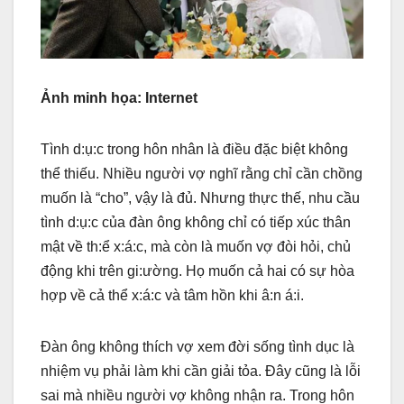
Ảnh minh họa: Internet
Tình d:ụ:c trong hôn nhân là điều đặc biệt không
thể thiếu. Nhiều người vợ nghĩ rằng chỉ cần chồng
muốn là “cho”, vậy là đủ. Nhưng thực thế, nhu cầu
tình d:ụ:c của đàn ông không chỉ có tiếp xúc thân
mật về th:ể x:á:c, mà còn là muốn vợ đòi hỏi, chủ
động khi trên gi:ường. Họ muốn cả hai có sự hòa
hợp về cả thể x:á:c và tâm hồn khi â:n á:i.
Đàn ông không thích vợ xem đời sống tình dục là
nhiệm vụ phải làm khi cần giải tỏa. Đây cũng là lỗi
sai mà nhiều người vợ không nhận ra. Trong hôn