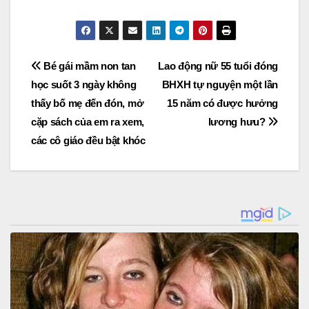
Post
Bé gái mầm non tan
Lao động nữ 55 tuổi đóng
học suốt 3 ngày không
BHXH tự nguyện một lần
navigation
thấy bố mẹ đến đón, mở
15 năm có được hưởng
cặp sách của em ra xem,
lương hưu?
các cô giáo đều bật khóc