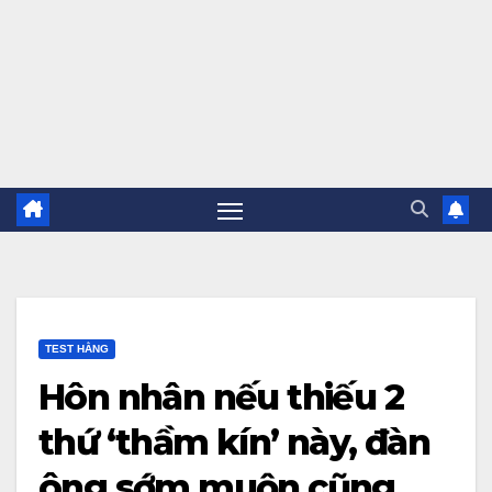
TEST HẰNG
Hôn nhân nếu thiếu 2
thứ ‘thầm kín’ này, đàn
ông sớm muộn cũng