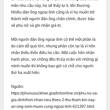
mãn nhu cầu này, họ sẽ thấy tự ti, tổn thương.
Nhiều đàn ông ngoại tình cũng là vì họ muốn trở
thành một người đàn ông chân chính, được bảo
vệ phụ nữ và ghi nhận giá trị.
Một người đàn ông ngoại tình có thể một phần là
do cám dỗ quá lớn, nhưng phần còn lại là vì hôn
nhân thiếu thốn điều họ cần. Một cuộc hôn nhân
hạnh phúc, vợ chồng đều th:ỏa m:ãn với những gì
mình muốn thì không bao giờ có chỗ cho người
thứ ba xuất hiện.
Nguồn:
https://phunusuckhoe.giadinhonline.vn/phu-nu-va-
gia-dinh/hon-nhan-neu-thieu-2-thu-tham-kin-nay-
an-ong-som-muon-cung-ngoai-tinh-621397.html