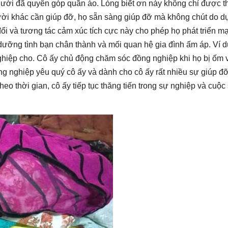
người đã quyên góp quần áo. Lòng biết ơn này không chỉ được t
ười khác cần giúp đỡ, họ sẵn sàng giúp đỡ mà không chút do d
 đổi và tương tác cảm xúc tích cực này cho phép họ phát triển m
dưỡng tình bạn chân thành và mối quan hệ gia đình ấm áp. Ví d
hiệp cho. Cô ấy chủ động chăm sóc đồng nghiệp khi họ bị ốm 
ng nghiệp yêu quý cô ấy và dành cho cô ấy rất nhiều sự giúp đ
heo thời gian, cô ấy tiếp tục thăng tiến trong sự nghiệp và cuộc