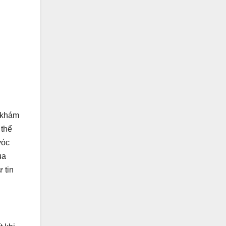
c khám
 thể
vóc
ua
 tin