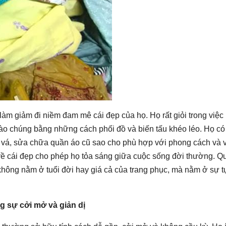
àm giảm đi niềm đam mê cái đẹp của họ. Họ rất giỏi trong việ
ào chúng bằng những cách phối đồ và biến tấu khéo léo. Họ có
y vá, sửa chữa quần áo cũ sao cho phù hợp với phong cách và 
về cái đẹp cho phép họ tỏa sáng giữa cuộc sống đời thường. Q
ông nằm ở tuổi đời hay giá cả của trang phục, mà nằm ở sự tự
g sự cởi mở và giản dị