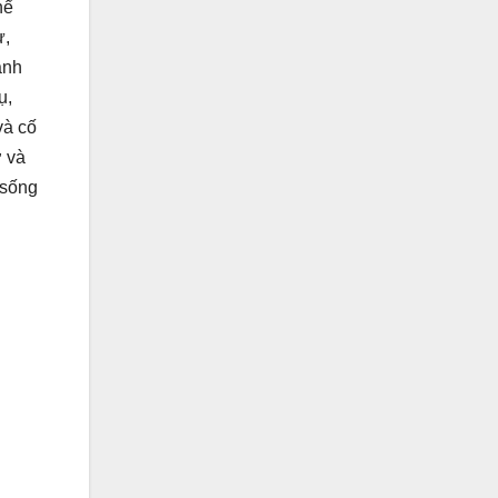
hể
ự,
ạnh
ụ,
và cố
ỡ và
 sống