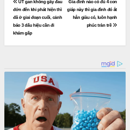
Post
UT gan không gây đau
Gia đình nào có đủ 4 con
đớn đến khi phát hiện thì
giáp này thì gia đình đó ắt
navigation
đã ở giai đoạn cuối, cảnh
hẳn giàu có, luôn hạnh
báo 3 dấu hiệu cần đi
phúc tràn trề
khám gấp