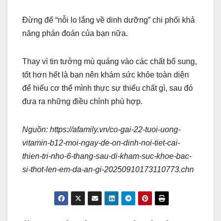
Đừng để “nỗi lo lắng về dinh dưỡng” chi phối khả
năng phán đoán của bạn nữa.
Thay vì tin tưởng mù quáng vào các chất bổ sung,
tốt hơn hết là bạn nên khám sức khỏe toàn diện
để hiểu cơ thể mình thực sự thiếu chất gì, sau đó
đưa ra những điều chỉnh phù hợp.
Nguồn: https://afamily.vn/co-gai-22-tuoi-uong-
vitamin-b12-moi-ngay-de-on-dinh-noi-tiet-cai-
thien-tri-nho-6-thang-sau-di-kham-suc-khoe-bac-
si-thot-len-em-da-an-gi-20250910173110773.chn