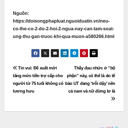
Nguồn:
https://doisongphapluat.nguoiduatin.vn/neu-
co-the-co-2-do-2-hoi-2-ngua-nay-can-tam-soat-
ung-thu-gan-truoc-khi-qua-muon-a580266.html
Post
Tin vui: Đề xuất mới
Thấy đau nhức ở “bộ
tăng mức tiền trợ cấp cho
phận” này, có thể là do tế
navigation
người từ 75 tuổi không có
bào UT đang ‘trỗi dậy’ nên
lương hưu
cả nam và nữ đừng lơ là