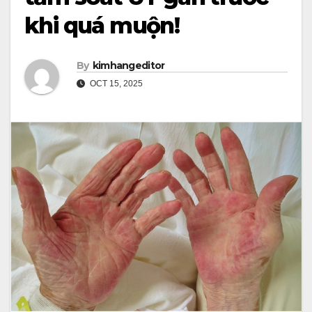
khi quá muộn!
By
kimhangeditor
OCT 15, 2025