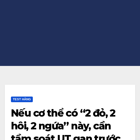
TEST HẰNG
Nếu cơ thể có “2 đỏ, 2
hôi, 2 ngứa” này, cần
tầm soát UT gan trước