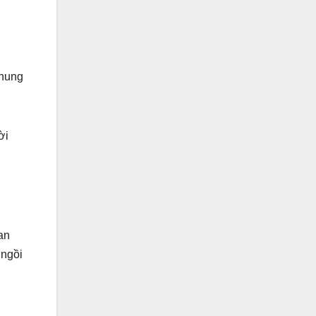
chung
ời
an
 ngồi