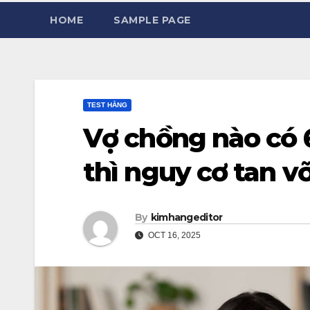
HOME
SAMPLE PAGE
TEST HẰNG
Vợ chồng nào có 
thì nguy cơ tan vỡ
By
kimhangeditor
OCT 16, 2025