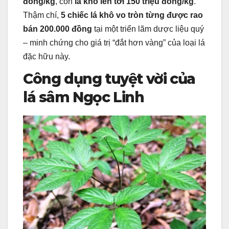
đồng/kg
, còn
lá khô lên tới 150 triệu đồng/kg
.
Thậm chí,
5 chiếc lá khô vo tròn từng được rao
bán 200.000 đồng
tại một triển lãm dược liệu quý
– minh chứng cho giá trị “đắt hơn vàng” của loại lá
đặc hữu này.
Công dụng tuyệt vời của
lá sâm Ngọc Linh