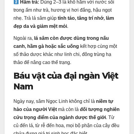
Hãm trà:
Dùng 2–3 lá khô hãm với nước sôi
trong ấm như trà, hương vị hơi đắng, hậu ngọt
nhẹ. Trà lá sâm giúp
tỉnh táo, tăng trí nhớ, làm
đẹp da và giảm mệt mỏi
.
Ngoài ra,
lá sâm còn được dùng trong nấu
canh, hầm gà hoặc sắc uống
kết hợp cùng một
số thảo dược khác như linh chi, đông trùng hạ
thảo để nâng cao thể trạng.
Báu vật của đại ngàn Việt
Nam
Ngày nay, sâm Ngọc Linh không chỉ là
niềm tự
hào của người Việt
mà còn là
đối tượng nghiên
cứu trọng điểm của ngành dược thế giới
. Từ
củ đến lá, từ rễ đến hoa, mọi bộ phận của cây đều
chứa đựng giá trị sinh học đặc biệt.