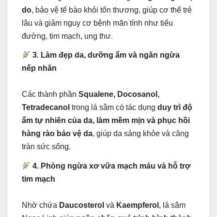
do
, bảo vệ tế bào khỏi tổn thương, giúp cơ thể trẻ
lâu và giảm nguy cơ bệnh mãn tính như tiểu
đường, tim mạch, ung thư.
3. Làm đẹp da, dưỡng ẩm và ngăn ngừa
nếp nhăn
Các thành phần
Squalene, Docosanol,
Tetradecanol
trong lá sâm có tác dụng
duy trì độ
ẩm tự nhiên của da, làm mềm mịn và phục hồi
hàng rào bảo vệ da
, giúp da sáng khỏe và căng
tràn sức sống.
4. Phòng ngừa xơ vữa mạch máu và hỗ trợ
tim mạch
Nhờ chứa
Daucosterol
và
Kaempferol
, lá sâm