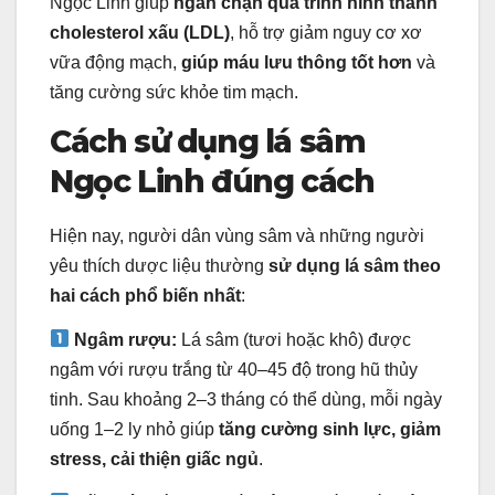
Ngọc Linh giúp
ngăn chặn quá trình hình thành
cholesterol xấu (LDL)
, hỗ trợ giảm nguy cơ xơ
vữa động mạch,
giúp máu lưu thông tốt hơn
và
tăng cường sức khỏe tim mạch.
Cách sử dụng lá sâm
Ngọc Linh đúng cách
Hiện nay, người dân vùng sâm và những người
yêu thích dược liệu thường
sử dụng lá sâm theo
hai cách phổ biến nhất
:
Ngâm rượu:
Lá sâm (tươi hoặc khô) được
ngâm với rượu trắng từ 40–45 độ trong hũ thủy
tinh. Sau khoảng 2–3 tháng có thể dùng, mỗi ngày
uống 1–2 ly nhỏ giúp
tăng cường sinh lực, giảm
stress, cải thiện giấc ngủ
.