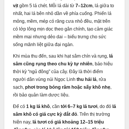
vịt
gồm 5 lá chét. Mỗi lá dài từ
7–12cm
, lá giữa to
nhất, hai lá bên nhỏ dần về phía cuống. Phiến lá
mỏng, mềm, mép có răng cưa nhỏ đều, mặt trên
có lớp lông mịn dọc theo gân chính, tạo cảm giác
mềm mại nhưng dẻo dai – biểu trưng cho sức
sống mãnh liệt giữa đại ngàn.
Khi mùa thu đến, sau khi hạt sâm chín và rụng,
lá
sâm cũng rụng theo chu kỳ tự nhiên
, báo hiệu
thời kỳ “ngủ đông” của cây. Đây là thời điểm
người dân vùng núi Ngọc Linh
thu hái lá
, rửa
sạch,
phơi trong bóng râm hoặc sấy khô nhẹ
,
rồi bảo quản làm dược liệu.
Để có
1 kg lá khô
, cần
tới 6–7 kg lá tươi
, do đó
lá
sâm khô có giá cực kỳ đắt đỏ
. Trên thị trường
hiện nay,
lá tươi có giá khoảng 12–15 triệu