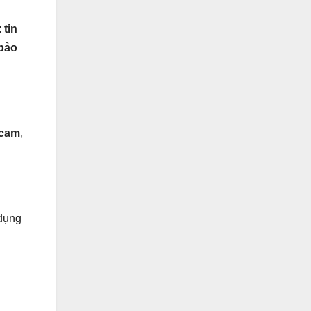
:
tin
 bảo
 cam
,
 dụng