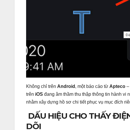
Không chỉ trên
Android
, một báo cáo từ
Apteco
– 
trên
iOS
đang âm thầm thu thập thông tin hành vi ng
nhằm xây dựng hồ sơ chi tiết phục vụ mục đích riê
DẤU HIỆU CHO THẤY ĐIỆ
DÕI