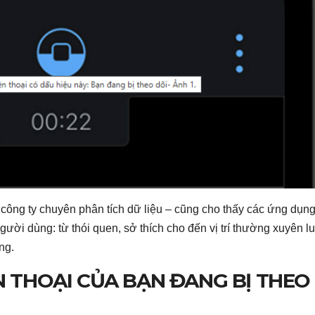
công ty chuyên phân tích dữ liệu – cũng cho thấy các ứng dụn
ười dùng: từ thói quen, sở thích cho đến vị trí thường xuyên lui
ng.
N THOẠI CỦA BẠN ĐANG BỊ THEO