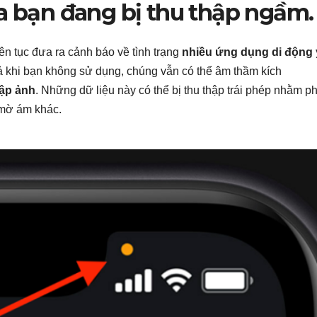
ủa bạn đang bị thu thập ngầm.
iên tục đưa ra cảnh báo về tình trạng
nhiều ứng dụng di động
ả khi bạn không sử dụng, chúng vẫn có thể âm thầm kích
tập ảnh
. Những dữ liệu này có thể bị thu thập trái phép nhằm p
 mờ ám khác.