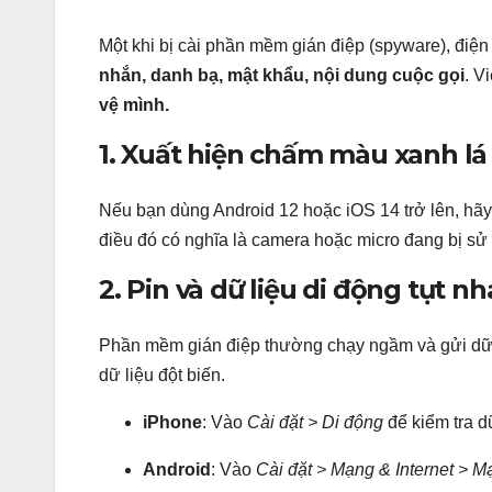
Một khi bị cài phần mềm gián điệp (spyware), điện
nhắn, danh bạ, mật khẩu, nội dung cuộc gọi
. V
vệ mình.
1. Xuất hiện chấm màu xanh l
Nếu bạn dùng Android 12 hoặc iOS 14 trở lên, hãy
điều đó có nghĩa là camera hoặc micro đang bị sử
2. Pin và dữ liệu di động tụt 
Phần mềm gián điệp thường chạy ngầm và gửi dữ l
dữ liệu đột biến.
iPhone
: Vào
Cài đặt > Di động
để kiểm tra d
Android
: Vào
Cài đặt > Mạng & Internet > M