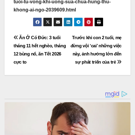
tuoi-tu-vong-khi-uong-sua-chua-hung-thu-
khong-ai-ngo-2039609.html
Post
Ăn Ở Có Đức: 3 tuổi
Trước khi con 2 tuổi, mẹ
tháng 11 hết nghèo, tháng
đừng vội ‘cai’ những việc
navigation
12 bùng nổ, ăn Tết 2026
này, ảnh hưởng lớn đến
cực to
sự phát triển của trẻ