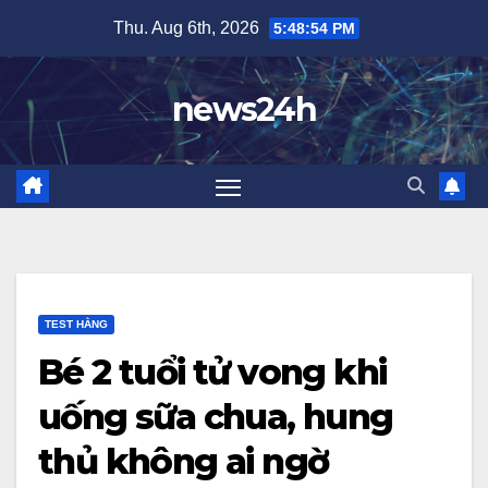
Skip
Thu. Aug 6th, 2026
5:48:57 PM
to
content
news24h
TEST HẰNG
Bé 2 tuổi tử vong khi
uống sữa chua, hung
thủ không ai ngờ