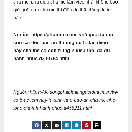
cha mẹ, phụ giúp cha mẹ làm việc nhà, không bao
giờ quên ơn cha mẹ thì điều đó thật đáng để tự
hào.
Nguồn: https://phunumoi.net.vn/nguoi-ta-noi-
con-cai-den-bao-an-thuong-co-5-dac-diem-
nay-cha-me-co-con-trung-2-dieu-thoi-da-du-
hanh-phuc-d310784.html
Nguồn: https://doisongphapluat.nguoiduatin.vn/tre-
co-5-ac-iem-nay-la-sinh-ra-e-bao-an-cha-me-nhe-
long-gia-inh-hanh-phuc-a455211.html