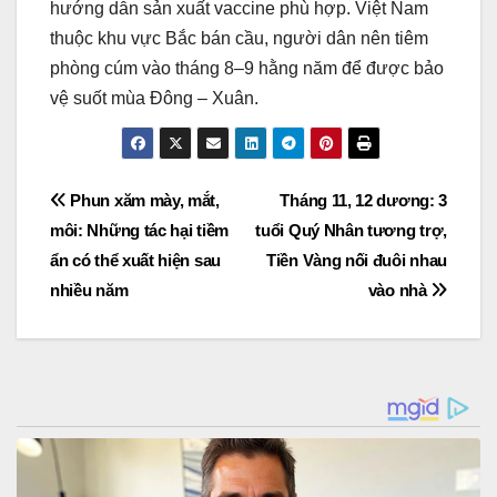
hướng dẫn sản xuất vaccine phù hợp. Việt Nam
thuộc khu vực Bắc bán cầu, người dân nên tiêm
phòng cúm vào tháng 8–9 hằng năm để được bảo
vệ suốt mùa Đông – Xuân.
Post
Phun xăm mày, mắt,
Tháng 11, 12 dương: 3
môi: Những tác hại tiềm
tuổi Quý Nhân tương trợ,
navigation
ẩn có thể xuất hiện sau
Tiền Vàng nối đuôi nhau
nhiều năm
vào nhà