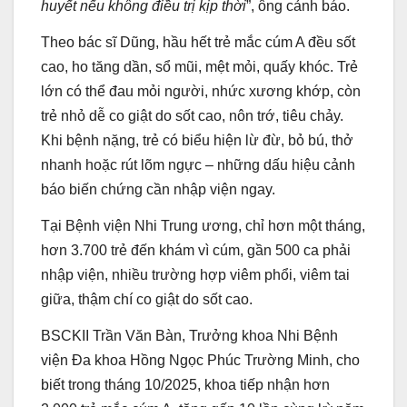
huyết nếu không điều trị kịp thời
”, ông cảnh báo.
Theo bác sĩ Dũng, hầu hết trẻ mắc cúm A đều sốt
cao, ho tăng dần, sổ mũi, mệt mỏi, quấy khóc. Trẻ
lớn có thể đau mỏi người, nhức xương khớp, còn
trẻ nhỏ dễ co giật do sốt cao, nôn trớ, tiêu chảy.
Khi bệnh nặng, trẻ có biểu hiện lừ đừ, bỏ bú, thở
nhanh hoặc rút lõm ngực – những dấu hiệu cảnh
báo biến chứng cần nhập viện ngay.
Tại Bệnh viện Nhi Trung ương, chỉ hơn một tháng,
hơn 3.700 trẻ đến khám vì cúm, gần 500 ca phải
nhập viện, nhiều trường hợp viêm phổi, viêm tai
giữa, thậm chí co giật do sốt cao.
BSCKII Trần Văn Bàn, Trưởng khoa Nhi Bệnh
viện Đa khoa Hồng Ngọc Phúc Trường Minh, cho
biết trong tháng 10/2025, khoa tiếp nhận hơn