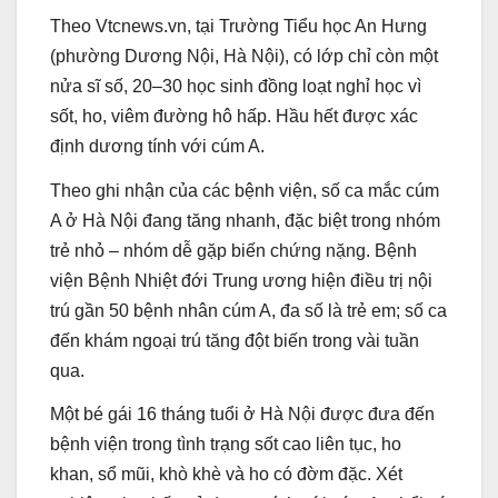
Theo Vtcnews.vn, tại Trường Tiểu học An Hưng
(phường Dương Nội, Hà Nội), có lớp chỉ còn một
nửa sĩ số, 20–30 học sinh đồng loạt nghỉ học vì
sốt, ho, viêm đường hô hấp. Hầu hết được xác
định dương tính với cúm A.
Theo ghi nhận của các bệnh viện, số ca mắc cúm
A ở Hà Nội đang tăng nhanh, đặc biệt trong nhóm
trẻ nhỏ – nhóm dễ gặp biến chứng nặng. Bệnh
viện Bệnh Nhiệt đới Trung ương hiện điều trị nội
trú gần 50 bệnh nhân cúm A, đa số là trẻ em; số ca
đến khám ngoại trú tăng đột biến trong vài tuần
qua.
Một bé gái 16 tháng tuổi ở Hà Nội được đưa đến
bệnh viện trong tình trạng sốt cao liên tục, ho
khan, sổ mũi, khò khè và ho có đờm đặc. Xét