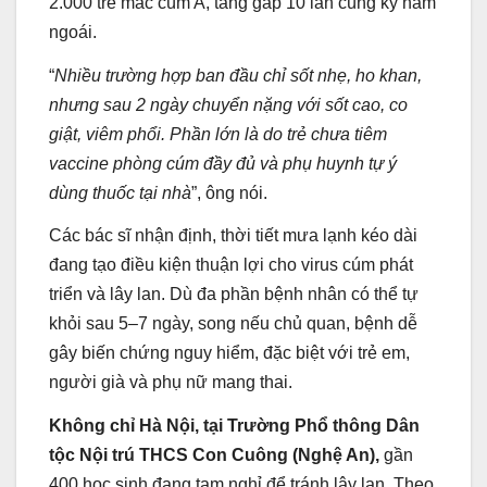
2.000 trẻ mắc cúm A, tăng gấp 10 lần cùng kỳ năm
ngoái.
“
Nhiều trường hợp ban đầu chỉ sốt nhẹ, ho khan,
nhưng sau 2 ngày chuyển nặng với sốt cao, co
giật, viêm phổi. Phần lớn là do trẻ chưa tiêm
vaccine phòng cúm đầy đủ và phụ huynh tự ý
dùng thuốc tại nhà
”, ông nói.
Các bác sĩ nhận định, thời tiết mưa lạnh kéo dài
đang tạo điều kiện thuận lợi cho virus cúm phát
triển và lây lan. Dù đa phần bệnh nhân có thể tự
khỏi sau 5–7 ngày, song nếu chủ quan, bệnh dễ
gây biến chứng nguy hiểm, đặc biệt với trẻ em,
người già và phụ nữ mang thai.
Không chỉ Hà Nội, tại Trường Phổ thông Dân
tộc Nội trú THCS Con Cuông (Nghệ An),
gần
400 học sinh đang tạm nghỉ để tránh lây lan. Theo