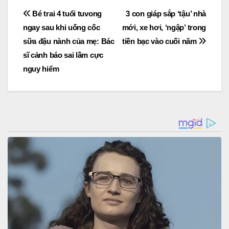
Post
Bé trai 4 tuổi tuvong
3 con giáp sắp ‘tậu’ nhà
ngay sau khi uống cốc
mới, xe hơi, ‘ngập’ trong
navigation
sữa đậu nành của mẹ: Bác
tiền bạc vào cuối năm
sĩ cảnh báo sai lầm cực
nguy hiểm