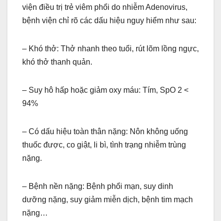
viện điều trị trẻ viêm phổi do nhiễm Adenovirus,
bệnh viện chỉ rõ các dấu hiệu nguy hiểm như sau:
– Khó thở: Thở nhanh theo tuổi, rút lõm lồng ngực,
khó thở thanh quản.
– Suy hô hấp hoặc giảm oxy máu: Tím, SpO 2 <
94%
– Có dấu hiệu toàn thân nặng: Nôn không uống
thuốc được, co giật, li bì, tình trạng nhiễm trùng
nặng.
– Bệnh nền nặng: Bệnh phổi mạn, suy dinh
dưỡng nặng, suy giảm miễn dịch, bệnh tim mạch
nặng…