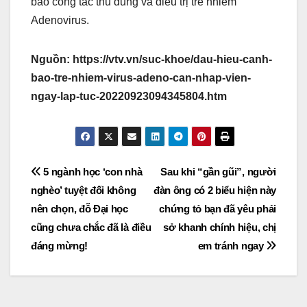
bảo công tác thu dung và điều trị trẻ nhiễm
Adenovirus.
Nguồn: https://vtv.vn/suc-khoe/dau-hieu-canh-
bao-tre-nhiem-virus-adeno-can-nhap-vien-
ngay-lap-tuc-20220923094345804.htm
Post
5 ngành học ‘con nhà
Sau khi “gần gũi”, người
nghèo’ tuyệt đối không
đàn ông có 2 biểu hiện này
navigation
nên chọn, đỗ Đại học
chứng tỏ bạn đã yêu phải
cũng chưa chắc đã là điều
sở khanh chính hiệu, chị
đáng mừng!
em tránh ngay