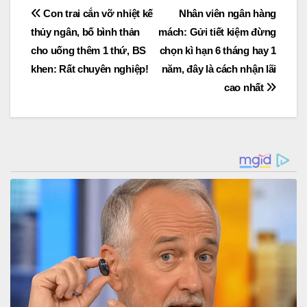
Post
Con trai cắn vỡ nhiệt kế
Nhân viên ngân hàng
thủy ngân, bố bình thản
mách: Gửi tiết kiệm đừng
navigation
cho uống thêm 1 thứ, BS
chọn kì hạn 6 tháng hay 1
khen: Rất chuyên nghiệp!
năm, đây là cách nhận lãi
cao nhất