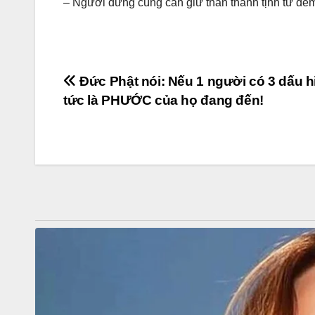
– Người đứng cúng cần giữ thân thanh tịnh từ đêm
Post
Đức Phật nói: Nếu 1 người có 3 dấu h
tức là PHƯỚC của họ đang đến!
navigation