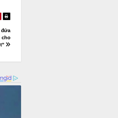
n đứa
i cho
t”