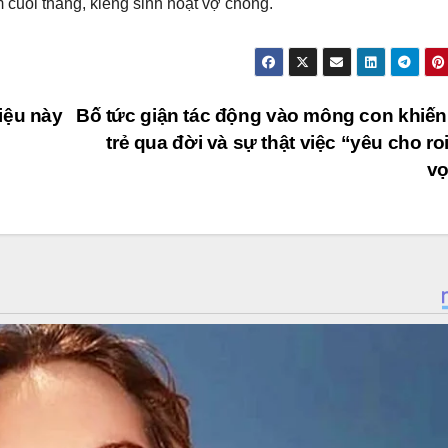
 cuối tháng, kiêng sinh hoạt vợ chồng.
iệu này
Bố tức giận tác động vào mông con khiế
trẻ qua đời và sự thật việc “yêu cho ro
vọ