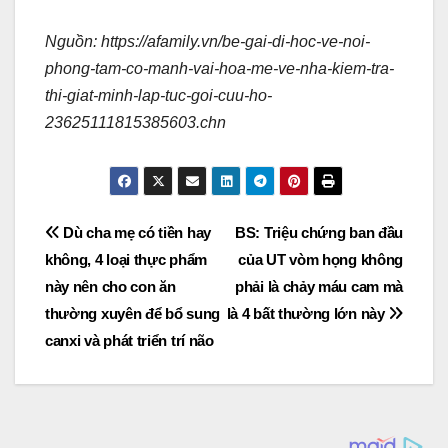
Nguồn: https://afamily.vn/be-gai-di-hoc-ve-noi-
phong-tam-co-manh-vai-hoa-me-ve-nha-kiem-tra-
thi-giat-minh-lap-tuc-goi-cuu-ho-
23625111815385603.chn
Post
Dù cha mẹ có tiền hay
BS: Triệu chứng ban đầu
không, 4 loại thực phẩm
của UT vòm họng không
navigation
này nên cho con ăn
phải là chảy máu cam mà
thường xuyên để bổ sung
là 4 bất thường lớn này
canxi và phát triển trí não