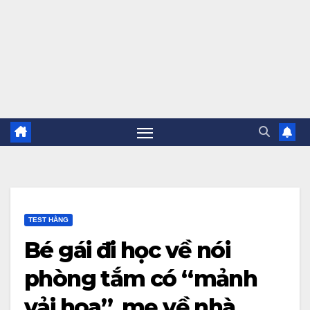
TEST HẰNG
Bé gái đi học về nói
phòng tắm có “mảnh
vải hoa”, mẹ về nhà