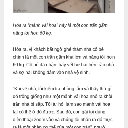
Hóa ra “mảnh vải hoa” này là một con trăn gấm
nặng tới hơn 60 kg.
Hóa ra, vị khách bất ngờ ghé thăm nhà cô bé
chính là một con trăn gấm khá lớn và nặng tới hơn
60 kg. Cô bé đã nhận thấy vết hư hại trên trần nhà
và sợ hãi không dám vào nhà vệ sinh.
“Khi về nhà, tôi kiểm tra phòng tắm và thấy thứ gì
đó trông giống như một mảnh vải hoa nhô ra khỏi
trần nhà bị sập. Tôi tự hỏi làm sao mảnh vải hoa
lại có thể ở đó được. Sau đó, con gái tôi dùng
điện thoại zoom vào và chúng tôi nhận ra đó thực
ra là một phần cơ thể của một con trăn”, người