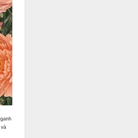
ự ganh
 và