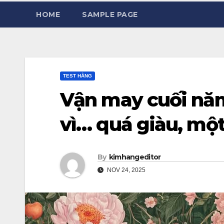
HOME
SAMPLE PAGE
TEST HẰNG
Vận may cuối năm
vì… quá giàu, một
By
kimhangeditor
NOV 24, 2025