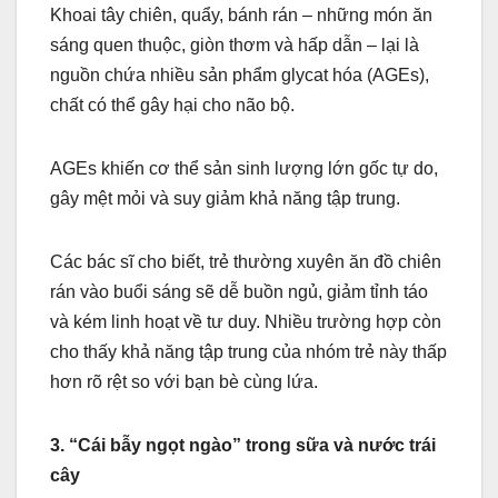
Khoai tây chiên, quẩy, bánh rán – những món ăn
sáng quen thuộc, giòn thơm và hấp dẫn – lại là
nguồn chứa nhiều sản phẩm glycat hóa (AGEs),
chất có thể gây hại cho não bộ.
AGEs khiến cơ thể sản sinh lượng lớn gốc tự do,
gây mệt mỏi và suy giảm khả năng tập trung.
Các bác sĩ cho biết, trẻ thường xuyên ăn đồ chiên
rán vào buổi sáng sẽ dễ buồn ngủ, giảm tỉnh táo
và kém linh hoạt về tư duy. Nhiều trường hợp còn
cho thấy khả năng tập trung của nhóm trẻ này thấp
hơn rõ rệt so với bạn bè cùng lứa.
3. “Cái bẫy ngọt ngào” trong sữa và nước trái
cây