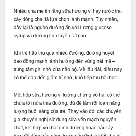
Nhiều cha mẹ tin rằng sữa hương vị hay nước trái
cây đóng chai là lựa chọn lành mạnh. Tuy nhiên,
đây lại là nguồn đường ẩn với lượng glucose
syrup và đường tinh luyện rất cao.
Khi trẻ hấp thụ quá nhiều đường, đường huyết
dao động mạnh, ảnh hưởng đến vùng hải mã –
trung tâm ghi nhớ của não bộ. Về lâu dài, điều này
có thể dẫn đến giảm trí nhớ, khó tiếp thu bài học.
Một hộp sữa hương vị tưởng chừng vô hại có thể
chứa tới nửa thìa đường, đủ để làm rối loạn năng
lượng buổi sáng của trẻ. Thay vào đó, các chuyên
gia khuyến nghị sử dụng sữa yến mạch nguyên
chất, kết hợp với hạt dinh dưỡng hoặc trái cây
tươi để đảm bảo năng lượng ổn định và tốt cho trí