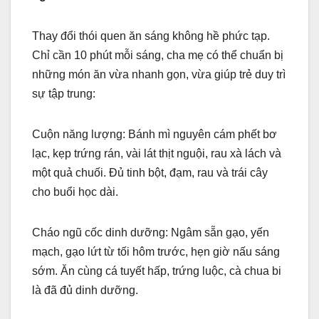
Thay đổi thói quen ăn sáng không hề phức tạp.
Chỉ cần 10 phút mỗi sáng, cha mẹ có thể chuẩn bị
những món ăn vừa nhanh gọn, vừa giúp trẻ duy trì
sự tập trung:
Cuộn năng lượng: Bánh mì nguyên cám phết bơ
lạc, kẹp trứng rán, vài lát thịt nguội, rau xà lách và
một quả chuối. Đủ tinh bột, đạm, rau và trái cây
cho buổi học dài.
Cháo ngũ cốc dinh dưỡng: Ngâm sẵn gạo, yến
mạch, gạo lứt từ tối hôm trước, hẹn giờ nấu sáng
sớm. Ăn cùng cá tuyết hấp, trứng luộc, cà chua bi
là đã đủ dinh dưỡng.