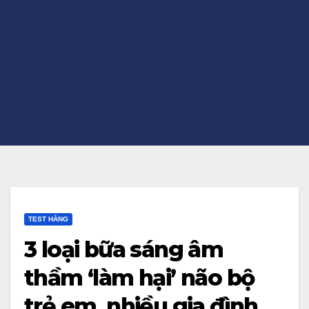
TEST HẰNG
3 loại bữa sáng âm
thầm ‘làm hại’ não bộ
trẻ em, nhiều gia đình