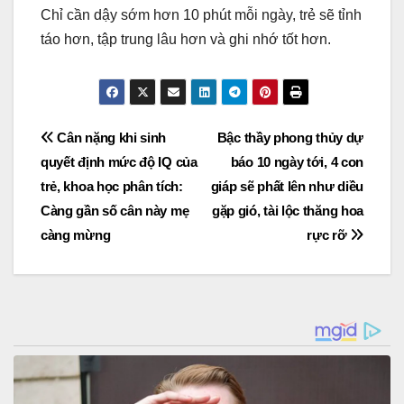
Chỉ cần dậy sớm hơn 10 phút mỗi ngày, trẻ sẽ tỉnh
táo hơn, tập trung lâu hơn và ghi nhớ tốt hơn.
Post
Cân nặng khi sinh
Bậc thầy phong thủy dự
quyết định mức độ IQ của
báo 10 ngày tới, 4 con
navigation
trẻ, khoa học phân tích:
giáp sẽ phất lên như diều
Càng gần số cân này mẹ
gặp gió, tài lộc thăng hoa
càng mừng
rực rỡ