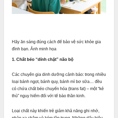
Hãy ăn sáng đúng cách để bảo vệ sức khỏe gia
đình bạn. Ảnh minh họa
1. Chất béo “dính chặt” não bộ
Các chuyên gia dinh dưỡng cảnh báo: trong nhiều
loại bánh ngọt, bánh quy, bánh mì bơ sữa… đều
có chứa chất béo chuyển hóa (trans fat) – một “kẻ
thù” nguy hiểm đối với tế bào thần kinh.
Loại chất này khiến trẻ giảm khả năng ghi nhớ,
phản xạ chậm và kém tập trung. Những dấu hiệu