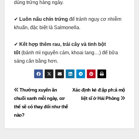
dùng trứng hàng ngày.
✔
Luôn nấu chín trứng
để tránh nguy cơ nhiễm
khuẩn, đặc biệt là Salmonella.
✔
Kết hợp thêm rau, trái cây và tinh bột
tốt
(bánh mì nguyên cám, khoai lang…) để bữa
sáng cân bằng hơn.
Post
Thường xuyên ăn
Xác định kẻ đ:ập ph:á mộ
chuối xanh mỗi ngày, cơ
liệt sĩ ở Hải Phòng
navigation
thể sẽ có thay đổi như thế
nào?