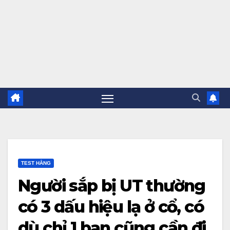
TEST HẰNG
Người sắp bị UT thường
có 3 dấu hiệu lạ ở cổ, có
dù chỉ 1 bạn cũng cần đi