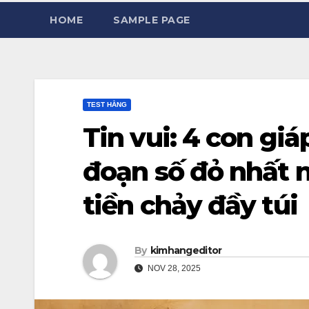
HOME
SAMPLE PAGE
TEST HẰNG
Tin vui: 4 con giá
đoạn số đỏ nhất n
tiền chảy đầy túi
By
kimhangeditor
NOV 28, 2025