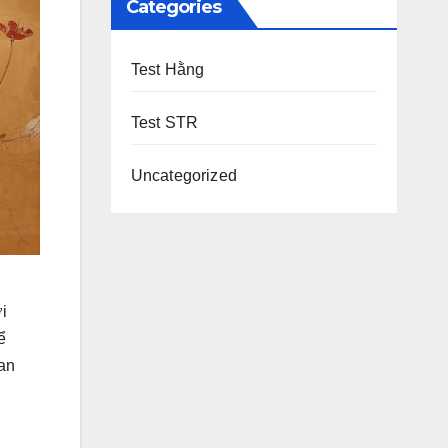
Categories
Test Hằng
Test STR
Uncategorized
i
ể
ian