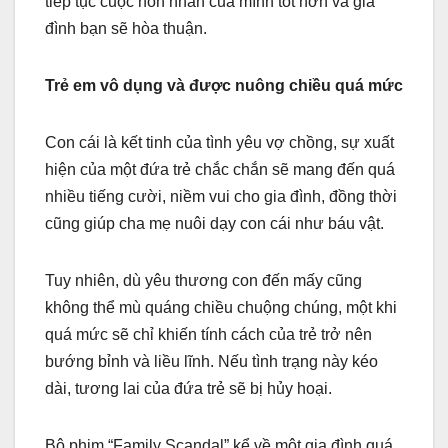
tiếp tục cuộc hôn nhân của mình tốt hơn và gia
đình bạn sẽ hòa thuận.
Trẻ em vô dụng và được nuông chiều quá mức
Con cái là kết tinh của tình yêu vợ chồng, sự xuất
hiện của một đứa trẻ chắc chắn sẽ mang đến quá
nhiều tiếng cười, niềm vui cho gia đình, đồng thời
cũng giúp cha mẹ nuôi dạy con cái như báu vật.
Tuy nhiên, dù yêu thương con đến mấy cũng
không thể mù quáng chiều chuộng chúng, một khi
quá mức sẽ chỉ khiến tính cách của trẻ trở nên
bướng bỉnh và liều lĩnh. Nếu tình trạng này kéo
dài, tương lai của đứa trẻ sẽ bị hủy hoại.
Bộ phim “Family Scandal” kể về một gia đình quá