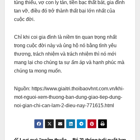
túng thiếu, vợ con ly tán, tiền bạc thất bát, gia đình
tan vỡ, điều đó trở thành thất bại lớn nhất của
cuộc đời.
Chỉ khi coi gia đình là niềm tin quan trọng nhất
trong cuộc đời này và ủng hộ nó bằng tình yêu
thương, trách nhiệm và trách nhiệm thì nó mới
mang lại cho chúng ta sự ấm áp và hạnh phúc mà
chúng ta mong muốn.
Nguồn: https://www.giaitri.thoibaovhnt.com.vn/khi-
mot-nguoi-xem-thuong-ban-dung-giao-tiep-dung-
noi-gian-chi-can-lam-2-dieu-nay-771615.html
Loại quả “ngậm thuốc
Bé 21 tháng tuổi nuốt kẹp