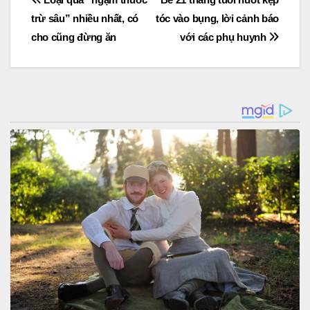
Post
trừ sâu” nhiều nhất, có
tóc vào bụng, lời cảnh báo
navigation
cho cũng đừng ăn
với các phụ huynh