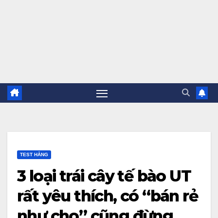
TEST HẰNG
3 loại trái cây tế bào UT
rất yêu thích, có “bán rẻ
như cho” cũng đừng