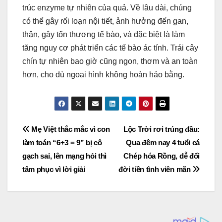
trúc enzyme tự nhiên của quả. Về lâu dài, chúng
có thể gây rối loạn nội tiết, ảnh hưởng đến gan,
thận, gây tổn thương tế bào, và đặc biệt là làm
tăng nguy cơ phát triển các tế bào ác tính. Trái cây
chín tự nhiên bao giờ cũng ngon, thơm và an toàn
hơn, cho dù ngoại hình không hoàn hảo bằng.
Post
Mẹ Việt thắc mắc vì con
Lộc Trời rơi trúng đầu:
làm toán “6+3 = 9” bị cô
Qua đêm nay 4 tuổi cá
navigation
gạch sai, lên mạng hỏi thì
Chép hóa Rồng, dễ đổi
tâm phục vì lời giải
đời tiền tình viên mãn