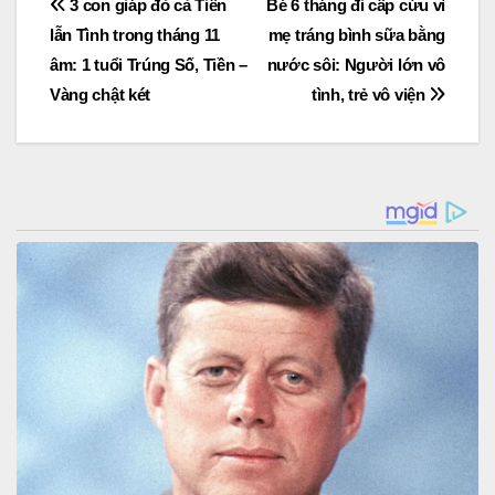
Post
3 con giáp đỏ cả Tiền
Bé 6 tháng đi cấp cứu vì
lẫn Tình trong tháng 11
mẹ tráng bình sữa bằng
navigation
âm: 1 tuổi Trúng Số, Tiền –
nước sôi: Người lớn vô
Vàng chật két
tình, trẻ vô viện