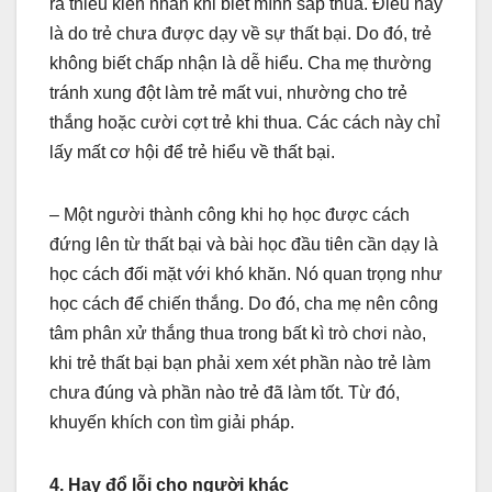
ra thiếu kiên nhẫn khi biết mình sắp thua. Điều này
là do trẻ chưa được dạy về sự thất bại. Do đó, trẻ
không biết chấp nhận là dễ hiểu. Cha mẹ thường
tránh xung đột làm trẻ mất vui, nhường cho trẻ
thắng hoặc cười cợt trẻ khi thua. Các cách này chỉ
lấy mất cơ hội để trẻ hiểu về thất bại.
– Một người thành công khi họ học được cách
đứng lên từ thất bại và bài học đầu tiên cần dạy là
học cách đối mặt với khó khăn. Nó quan trọng như
học cách để chiến thắng. Do đó, cha mẹ nên công
tâm phân xử thắng thua trong bất kì trò chơi nào,
khi trẻ thất bại bạn phải xem xét phần nào trẻ làm
chưa đúng và phần nào trẻ đã làm tốt. Từ đó,
khuyến khích con tìm giải pháp.
4. Hay đổ lỗi cho người khác