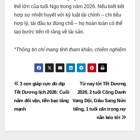
thế lớn của tuổi Ngọ trong năm 2026. Nếu biết kết
hợp sự nhiệt huyết với kỷ luật tài chính – chi tiêu
hợp lý, tái đầu tư đúng chỗ – họ hoàn toàn có thể
tạo bước tiến rõ ràng về tài sản.
*Thông tin chỉ mang tính tham khảo, chiêm nghiệm
Post
3 con giáp cực đỏ dịp
Từ nay tới Tết Dương
Tết Dương lịch 2026: Cuối
2026, 2 tuổi Công Danh
navigation
năm đổi vận, tiền bạc tăng
Vang Dội, Giàu Sang Nức
mạnh
tiếng, 1 tuổi cẩn trọng nợ
nần kéo tới