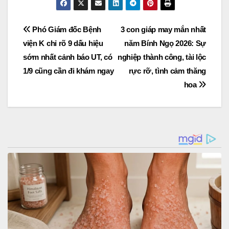
Post
Phó Giám đốc Bệnh
3 con giáp may mắn nhất
viện K chỉ rõ 9 dấu hiệu
năm Bính Ngọ 2026: Sự
navigation
sớm nhất cảnh báo UT, có
nghiệp thành công, tài lộc
1/9 cũng cần đi khám ngay
rực rỡ, tình cảm thăng
hoa