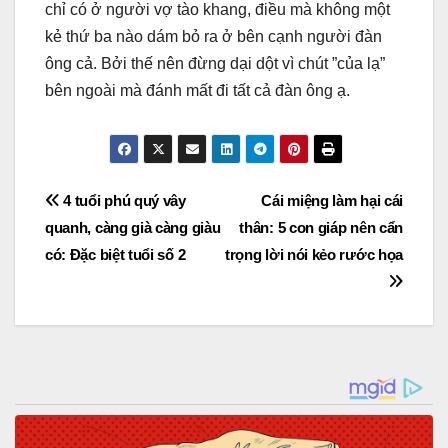
chỉ có ở người vợ tào khang, điều mà không một
kẻ thứ ba nào dám bỏ ra ở bên cạnh người đàn
ông cả. Bởi thế nên đừng dại dột vì chút ”của lạ”
bên ngoài mà đánh mất đi tất cả đàn ông ạ.
Post
4 tuổi phú quý vây
Cái miệng làm hại cái
quanh, càng già càng giàu
thân: 5 con giáp nên cẩn
navigation
có: Đặc biệt tuổi số 2
trọng lời nói kẻo rước họa