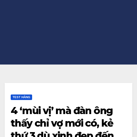
TEST HẰNG
4 ‘mùi vị’ mà đàn ông
thấy chỉ vợ mới có, kẻ
thứ 3 dù xinh đẹp đến