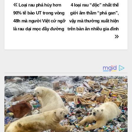
Post
Loại rau phá hủy hơn
4 loại rau “độc” nhất thế
90% tế bào UT trong vòng
giới âm thầm “phá gan”,
navigation
48h mà người Việt cứ ngỡ
vậy mà thường xuất hiện
là rau dại mọc đầy đường
trên bàn ăn nhiều gia đình