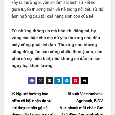
xảy ra thường xuyên sẽ làm sai lệch sự kết nối
giữa tuyến thượng thận và hệ thống nội tiết. Từ đó
ảnh hưởng xấu tới khả năng sinh con của trẻ.
Từ những thông tin mà báo chí đăng tải, hy
vọng các bậc cha mẹ dù yêu thương con đến
mấy cũng phải tỉnh táo. Thương con nhưng
cũng đừng lúc nào cũng chiều theo ý con, cần
phải có sự hiểu biết, nếu không sẽ dẫn tới sự
nguy hại khôn lường.
Post
Người hưởng bảo
Lãi suất Vietcombank,
hiểm xã hội nhận tin vui
Agribank, BIDV,
navigation
khi được nhận gộp 2
Vietinbank mới nhất: Gửi
tháng tiền lương hưu và
2 tỷ đồng Agribank nhận