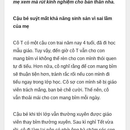
mẹ xem mà rút kinh nghiệm cho bản thân nha.
Cậu bé suýt mất khả năng sinh sản vì sai lầm
của mẹ
Cô T có một cậu con trai năm nay 4 tuổi, đã đi học
mẫu giáo. Tuy vậy, đến giờ cô T vẫn cho con
mang bỉm vì không thể rèn cho con mình thói quen
tự đi tiểu. Hơn nữa, cô nghĩ rằng để con mang bỉm
sẽ thuận tiện hơn, tránh rắc rối nếu con mình đi
tiểu ngay trong lớp học. Cô sợ con mình sẽ bị giáo
viên trách mắng, bạn bè chê cười. Thế nên, cô
vẫn thoải mái cho con mang bỉm mỗi ngày.
Cậu bé khi tới lớp vẫn thường xuyên được giáo
viên thay bỉm thường xuyên. Sau kì nghỉ Tết vừa
rồi, cô đi làm lại nên có nhờ ông bà chăm sóc con