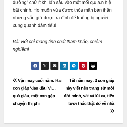
đường” chứ ít khi lấn sâu vào một mối q.u.a.n h.ệ
bất chính. Họ muốn vừa được thỏa mãn bản thân
nhưng vẫn giữ được ra đình để không bị người
xung quanh đàm tiếu!
Bài viết chỉ mang tính chất tham khảo, chiêm
nghiệm!
Post
Vận may cuối năm: Hai
Tết năm nay: 3 con giáp
con giáp ‘đau đầu’ vì…
này viết nên trang sử mới
navigation
quá giàu, một con gặp
đời mình, vất vả lùi xa, tiền
chuyện thị phi
tươi thóc thật đổ về nhà