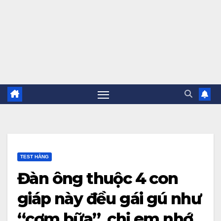
TEST HẰNG
Đàn ông thuộc 4 con
giáp này đều gái gú như
“cơm bữa”, chị em nhớ