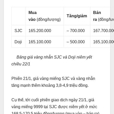
Mua
Bán
Tăng/giảm
vào
(đồng/lượng)
ra
(đồng/lư
SJC
165.200.000
– 700.000
167.700.00
Doji
165.100.000
– 500.000
165.100.00
Bảng giá vàng nhẫn SJC và Doji niêm yết
chiều 22/1
Phiên 21/1, giá vàng miếng SJC và vàng nhẫn
tăng mạnh thêm khoảng 3,8-4,9 triệu đồng.
Cụ thể, tới cuối phiên giao dịch ngày 21/1, giá
vàng miếng 9999 tại SJC được niêm yết ở mức
168,5-170,5 triệu đồng/lượng (mua vào – bán ra),