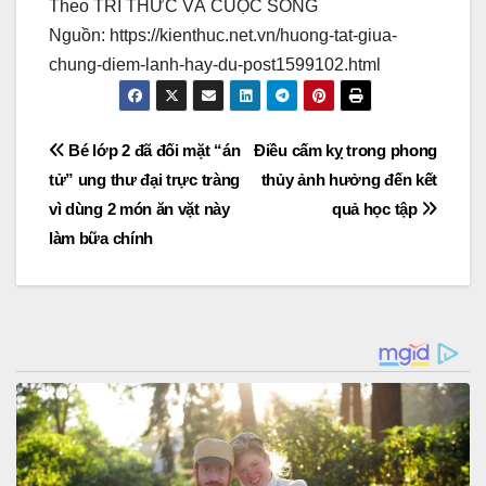
Theo TRI THỨC VÀ CUỘC SỐNG
Nguồn: https://kienthuc.net.vn/huong-tat-giua-
chung-diem-lanh-hay-du-post1599102.html
Post
Bé lớp 2 đã đối mặt “án
Điều cấm kỵ trong phong
tử” ung thư đại trực tràng
thủy ảnh hưởng đến kết
navigation
vì dùng 2 món ăn vặt này
quả học tập
làm bữa chính