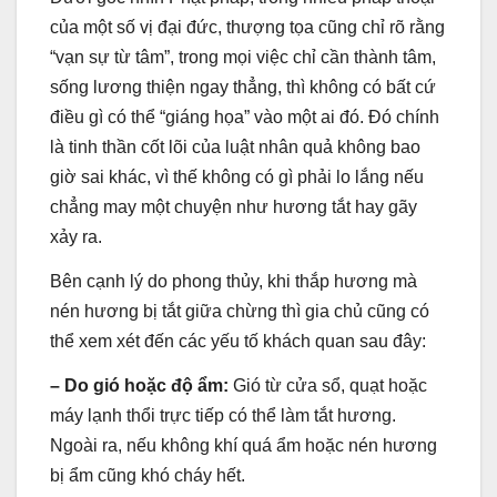
của một số vị đại đức, thượng tọa cũng chỉ rõ rằng
“vạn sự từ tâm”, trong mọi việc chỉ cần thành tâm,
sống lương thiện ngay thẳng, thì không có bất cứ
điều gì có thể “giáng họa” vào một ai đó. Đó chính
là tinh thần cốt lõi của luật nhân quả không bao
giờ sai khác, vì thế không có gì phải lo lắng nếu
chẳng may một chuyện như hương tắt hay gãy
xảy ra.
Bên cạnh lý do phong thủy, khi thắp hương mà
nén hương bị tắt giữa chừng thì gia chủ cũng có
thể xem xét đến các yếu tố khách quan sau đây:
– Do gió hoặc độ ẩm:
Gió từ cửa sổ, quạt hoặc
máy lạnh thổi trực tiếp có thể làm tắt hương.
Ngoài ra, nếu không khí quá ẩm hoặc nén hương
bị ẩm cũng khó cháy hết.