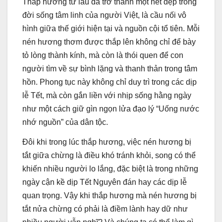
Thắp hương từ lâu đã trở thành một nét đẹp trong
đời sống tâm linh của người Việt, là cầu nối vô
hình giữa thế giới hiện tại và nguồn cội tổ tiên. Mỗi
nén hương thơm được thắp lên không chỉ để bày
tỏ lòng thành kính, mà còn là thói quen để con
người tìm về sự bình lặng và thanh thản trong tâm
hồn. Phong tục này không chỉ duy trì trong các dịp
lễ Tết, mà còn gắn liền với nhịp sống hằng ngày
như một cách giữ gìn ngọn lửa đạo lý “Uống nước
nhớ nguồn” của dân tộc.
Đôi khi trong lúc thắp hương, việc nén hương bị
tắt giữa chừng là điều khó tránh khỏi, song có thể
khiến nhiều người lo lắng, đặc biệt là trong những
ngày cận kề dịp Tết Nguyên đán hay các dịp lễ
quan trọng. Vậy khi thắp hương mà nén hương bị
tắt nửa chừng có phải là điềm lành hay dữ như