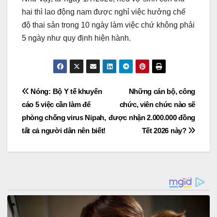
hai thì lao động nam được nghỉ việc hưởng chế
độ thai sản trong 10 ngày làm việc chứ không phải
5 ngày như quy định hiện hành.
Post
Nóng: Bộ Y tế khuyến
Những cán bộ, công
cáo 5 việc cần làm để
chức, viên chức nào sẽ
navigation
phòng chống virus Nipah,
được nhận 2.000.000 đồng
tất cả người dân nên biết!
Tết 2026 này?