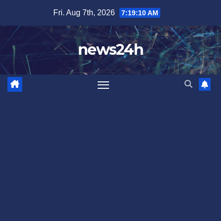
Skip
Fri. Aug 7th, 2026
7:19:13 AM
to
content
news24h