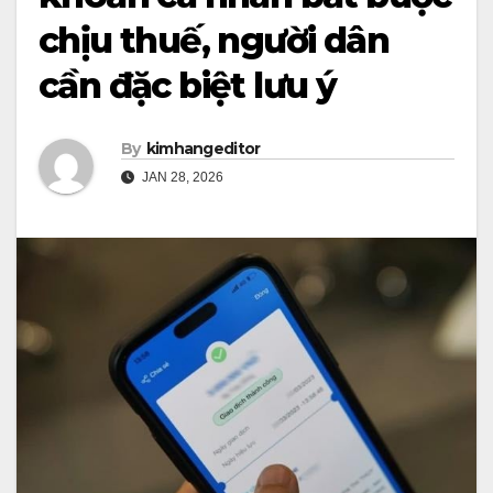
chịu thuế, người dân
cần đặc biệt lưu ý
By
kimhangeditor
JAN 28, 2026