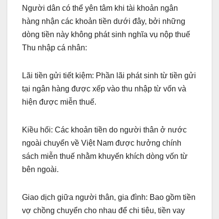
Người dân có thể yên tâm khi tài khoản ngân
hàng nhận các khoản tiền dưới đây, bởi những
dòng tiền này không phát sinh nghĩa vụ nộp thuế
Thu nhập cá nhân:
Lãi tiền gửi tiết kiệm: Phần lãi phát sinh từ tiền gửi
tại ngân hàng được xếp vào thu nhập từ vốn và
hiện được miễn thuế.
Kiều hối: Các khoản tiền do người thân ở nước
ngoài chuyển về Việt Nam được hưởng chính
sách miễn thuế nhằm khuyến khích dòng vốn từ
bên ngoài.
Giao dịch giữa người thân, gia đình: Bao gồm tiền
vợ chồng chuyển cho nhau để chi tiêu, tiền vay