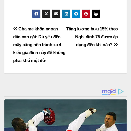
Post
Cha mẹ khôn ngoan
Tăng lương hưu 15% theo
dặn con gái: Dù yêu đến
Nghị định 75 được áp
navigation
mấy cũng nên tránh xa 4
dụng đến khi nào?
kiểu gia đình này để không
phải khổ một đời