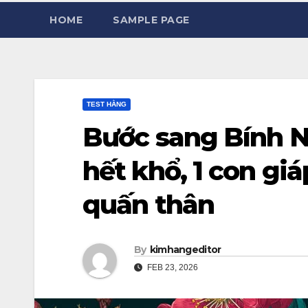
HOME
SAMPLE PAGE
TEST HẰNG
Bước sang Bính N
hết khổ, 1 con gi
quấn thân
By
kimhangeditor
FEB 23, 2026