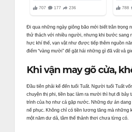
Đi qua những ngày giông bão mới biết trân trọng 
thử thách với nhiều người, nhưng khi bước sang 
hực khí thế, vạn vật như được tiếp thêm nguồn nă
điểm “vàng mười” để gặt hái những gì đã vất vả gi
Khi vận may gõ cửa, khổ
Đầu tiên phải kể đến tuổi Tuất. Người tuổi Tuất vố
chuyện thị phi, tiền bạc làm ra mười thì hụt đi 
trình của họ như cá gặp nước. Những dự án dang d
nể phục. Không chỉ có tiền lương tăng mà những kho
một năm dư dả, tâm thế thảnh thơi chưa từng có.