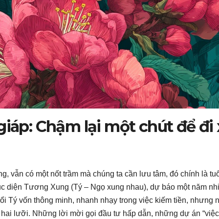
giáp: Chậm lại một chút để đi 
, vẫn có một nốt trầm mà chúng ta cần lưu tâm, đó chính là tuổ
ục diện Tương Xung (Tý – Ngọ xung nhau), dự báo một năm nh
uổi Tý vốn thông minh, nhanh nhạy trong việc kiếm tiền, nhưng
o hai lưỡi. Những lời mời gọi đầu tư hấp dẫn, những dự án “việ