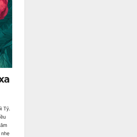
xa
i Tý.
iều
 năm
c nhẹ