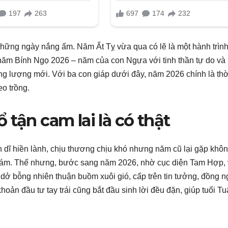
những ngày nắng ấm. Năm Ất Tỵ vừa qua có lẽ là một hành trìn
năm Bính Ngọ 2026 – năm của con Ngựa với tinh thần tự do và
ng lượng mới. Với ba con giáp dưới đây, năm 2026 chính là thờ
eo trồng.
 tận cam lai là có thật
n dĩ hiền lành, chịu thương chịu khó nhưng năm cũ lại gặp không
bảy tám. Thế nhưng, bước sang năm 2026, nhờ cục diện Tam Hợp,
ở bỗng nhiên thuận buồm xuôi gió, cấp trên tin tưởng, đồng n
ản đầu tư tay trái cũng bắt đầu sinh lời đều đặn, giúp tuổi Tu