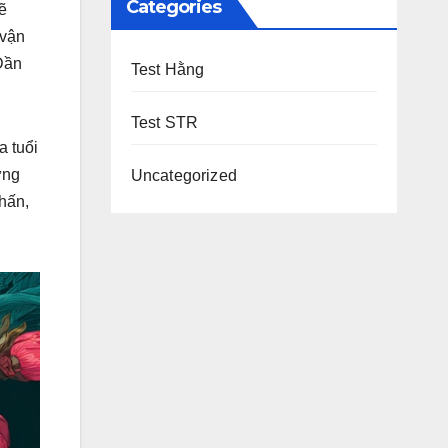
Categories
ẽ
 vận
Dần
Test Hằng
Test STR
a tuổi
ững
Uncategorized
chấn,