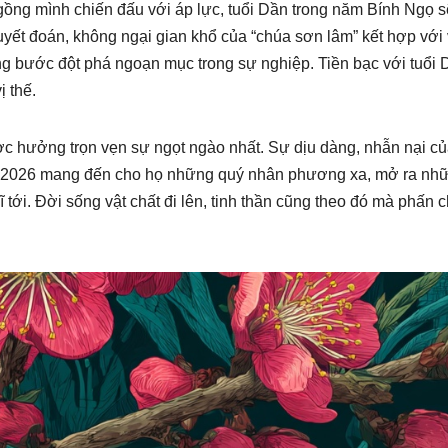
gồng mình chiến đấu với áp lực, tuổi Dần trong năm Bính Ngọ s
 quyết đoán, không ngại gian khổ của “chúa sơn lâm” kết hợp với
g bước đột phá ngoạn mục trong sự nghiệp. Tiền bạc với tuổi 
ị thế.
ược hưởng trọn vẹn sự ngọt ngào nhất. Sự dịu dàng, nhẫn nại củ
m 2026 mang đến cho họ những quý nhân phương xa, mở ra nh
tới. Đời sống vật chất đi lên, tinh thần cũng theo đó mà phấn 